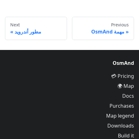
Next
Previous
مهمة OsmAnd
مطور أندرويد
OsmAnd
Pricing 💳
Map 🌍
Docs
Purchases
Map legend
Downloads
Build it