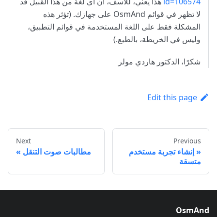
id=106574
هذا يعني، للأسف، أن أي لغة من هذا القبيل قد
لا تظهر في قوائم OsmAnd على جهازك. (تؤثر هذه
المشكلة فقط على اللغة المستخدمة في قوائم التطبيق،
وليس في الخريطة، بالطبع.)
شكرًا، الدكتور هاردي مولر
Edit this page
Next
Previous
إنشاء تجربة مستخدم
مطالبات صوت التنقل
متسقة
OsmAnd