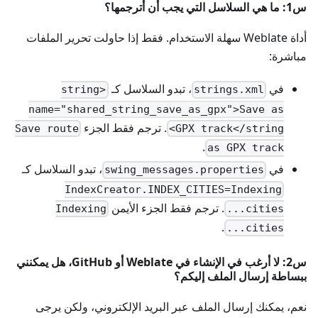
س1: ما هي السلاسل التي يجب أن أترجمها؟
أداة Weblate سهلة الاستخدام. فقط إذا حاولت تحرير الملفات
مباشرة:
في
، تبدو السلاسل كـ
<string
strings.xml
name="shared_string_save_as_gpx">Save as
. ترجم فقط الجزء
Save route
GPX track</string>
.
as GPX track
في
، تبدو السلاسل كـ
swing_messages.properties
IndexCreator.INDEX_CITIES=Indexing
. ترجم فقط الجزء الأيمن
Indexing
cities...
.
cities...
س2: لا أرغب في الإنشاء في Weblate أو GitHub، هل يمكنني
ببساطة إرسال الملف إليكم؟
نعم، يمكنك إرسال الملف عبر البريد الإلكتروني، ولكن يرجى