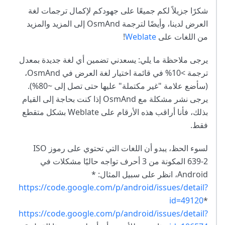
شكرًا جزيلاً لكم جميعًا على جهودكم لإكمال ترجمات لغة
العرض لدينا، وأيضًا لترجمة OsmAnd إلى المزيد والمزيد
من اللغات على
Weblate
!
يرجى ملاحظة ما يلي: يسعدني تضمين أي لغة جديدة بمعدل
ترجمة >10% في قائمة اختيار لغة العرض في OsmAnd،
(سأضع علامة "غير مكتملة" عليها حتى تصل إلى ~80%).
يرجى نشر مشكلة مع OsmAnd إذا كنت بحاجة إلى القيام
بذلك، فأنا أراقب هذه الأرقام على Weblate بشكل متقطع
فقط.
لسوء الحظ، يبدو أن اللغات التي تحتوي على رموز ISO
639-2 المكونة من 3 أحرف تواجه حاليًا مشكلات في
Android، انظر على سبيل المثال: *
https://code.google.com/p/android/issues/detail?
id=49120
*
https://code.google.com/p/android/issues/detail?