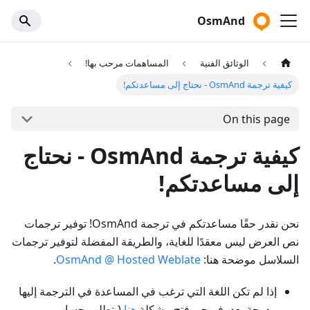
OsmAnd
الوثائق الفنية
المساهمات مرحب بها!
كيفية ترجمة OsmAnd - نحتاج إلى مساعدتكم!
On this page
كيفية ترجمة OsmAnd - نحتاج
إلى مساعدتكم!
نحن نقدر حقًا مساعدتكم في ترجمة OsmAnd! توفير ترجمات
نص العرض ليس معقدًا للغاية، والطريقة المفضلة لتوفير ترجمات
السلاسل موضحة هنا:
OsmAnd @ Hosted Weblate
.
إذا لم تكن اللغة التي ترغب في المساعدة في الترجمة إليها
مدرجة بعد، فيرجى فتح مشكلة
هنا
(يتطلب حساب