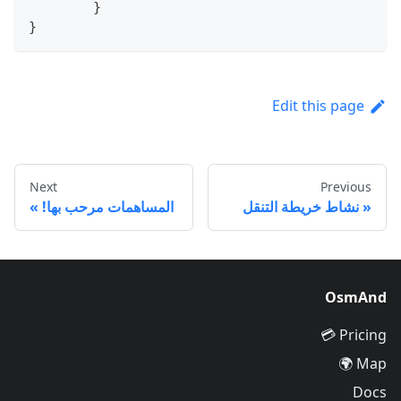
	}
}
Edit this page
Next
Previous
نشاط خريطة التنقل
المساهمات مرحب بها!
OsmAnd
Pricing 💳
Map 🌍
Docs