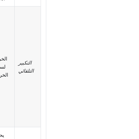
الخر
التكبير
لسر
التلقائي
الخر
يح