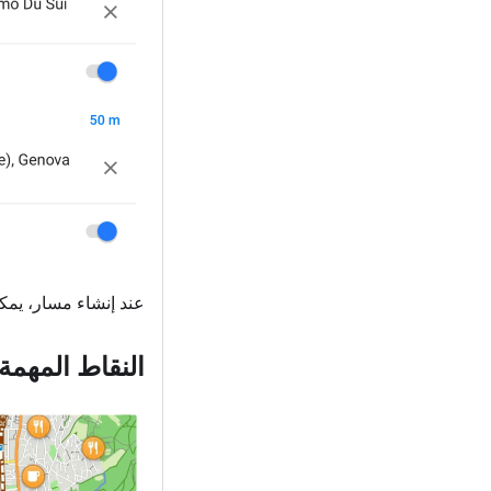
عند إنشاء مسار، يمك
النقاط المهمة (OIs