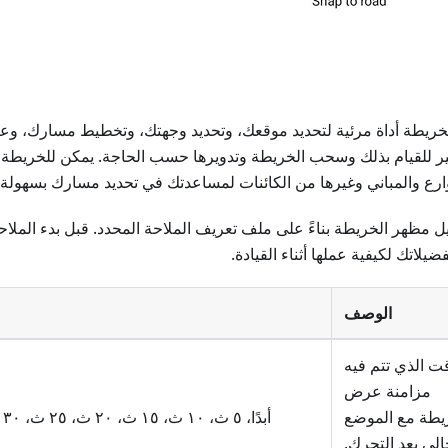
 الخريطة أداة مرئية لتحديد موقعك، وتحديد وجهتك، وتخطيط مسارك، و
ير للقيام بذلك وسحب الخريطة وتدويرها حسب الحاجة. يمكن للخريطة
رع والمباني وغيرها من الكائنات لمساعدتك في تحديد مسارك بسهولة.
عديل مظهر الخريطة بناءً على ملف تعريف الملاحة المحدد. قبل بدء الملا
يلاتك لكيفية عملها أثناء القيادة.
الوصف
ت الذي تتم فيه
مزامنة عرض
يطة مع الموضع
أبدًا، ٥ ث، ١٠ ث، ١٥ ث، ٢٠ ث، ٢٥ ث، ٣٠ ث، ٤٥ ث، ٦٠ ث، ٥٠ ث.
الي بعد التحرك.