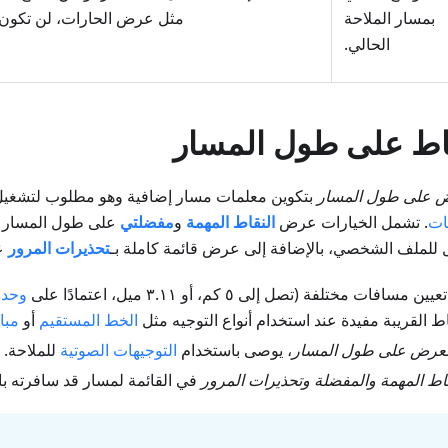
بمسار الملاحة
مثل عرض الحارات، لن تكون مرئ
الحالي.
ط على طول المسار
ض على طول المسار
بتكوين معلمات مسار إضافية وهو مطلوب لتشغيل
ات
. تشمل الخيارات عرض
النقاط المهمة
و
مفضلتي
على طول المسار أو
عل للملف الشخصي، بالإضافة إلى عرض قائمة كاملة بـ
تحذيرات المرور
ع
فات مختلفة (تصل إلى ٥ كم، أو ٣.١١ ميل، اعتمادًا على
وحدة
اط القريبة مفيدة عند استخدام أنواع التوجيه مثل
الخط المستقيم
أو
مبا
لعرض على طول المسار
، يوصى باستخدام
التوجيهات الصوتية
للملاحة.
قاط المهمة والمفضلة وتحذيرات المرور
في القائمة لمسار قد سافرته با