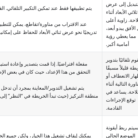
لتبديل إلى عرض
ثلاثي الأبعاد أثناء
احة. زاوية أعلى
عند الاقتراب من مناورة/تقاطع، يمكن للتطبيق 
الأفق يبدو أبعد،
تدريجيًا نحو عرض ثنائي الأبعاد للحفاظ على إمكاني
مما يعطي رؤية
أمامية أكبر.
وم تلقائيًا بتدوير
مفعلة افتراضيًا. إذا قمت بتصدير وإعادة است
طة قليلاً مسبقًا
التحقق من هذا الإعداد، حيث كان في بعض الإ
هار الانعطاف أو
اورة التالية أثناء
يتم تشغيل التدوير/المعاينة بمجرد أن تدخل ن
لاحة. يساعد في
منطقة التركيز (حيث تبدأ الخريطة في “النظر” إلى
توقع الإجراءات
القادمة.
يتم ربط أيقونة
الموضع الحالي
يمكنك إيقاف تشغيل هذا الخيار، ولكن جميع الخ