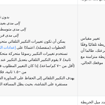
بدون ت
إلى مدى بعيد "٥٠٠
إلى مدى متوسط "٢٠٠م
إلى مدى قريب "
تغيير مقياس
يمكن أن تكون تغييرات التكبير التلقائي متحر
يطة تلقائيًا وفقًا
الخطوات (منفصلة)، اعتمادًا على
إعدادات ال
عتك، طالما أن
يطة متزامنة مع
ثانية). لا يقوم التكبير التلقائي بتعديل التكبير 
موقعك الحالي.
(أقل من ~٧ كم/ساعة). إذا كان التغيير المط
من ~١.٥ ثانية، فلا يتم بدء الرسم المتحرك.
يهدف التكبير التلقائي إلى الحفاظ على المناورة ا
مستقرة على الشاشة، بحيث يظل المسافة المر
دد ميل الخريطة