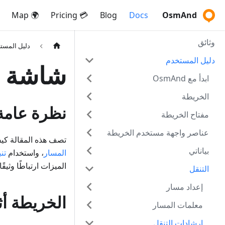
🌍 Map
💳 Pricing
Blog
Docs
OsmAnd
وثائق
دليل المست
دليل المستخدم
شاشة ال
ابدأ مع OsmAnd
الخريطة
نظرة عامة
مفتاح الخريطة
عناصر واجهة مستخدم الخريطة
تصف هذه المقالة كيف
بياناتي
المسار
، واستخدام
تن
الميزات ارتباطًا وثيقًا 
التنقل
إعداد مسار
الخريطة أثن
معلمات المسار
إرشادات التنقل