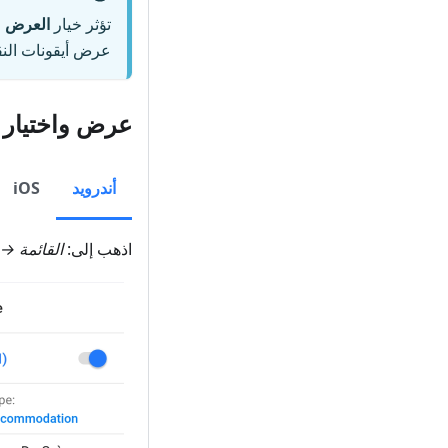
تؤثر خيار
العرض ع
عرض أيقونات الن
عرض واختيار ا
أندرويد
iOS
اذهب إلى:
القائمة →