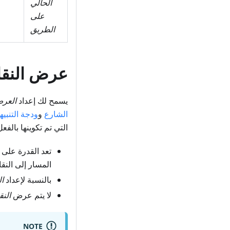
الحالي
على
الطريق
عرض النقا
يسمح لك إعداد
العر
الشارع
و
ودجة التنبيه
التي تم تكوينها بالف
تعد القدرة على تعيين مسا
المسار إلى النق
بالنسبة لإعداد
ا
لا يتم عرض
الن
NOTE