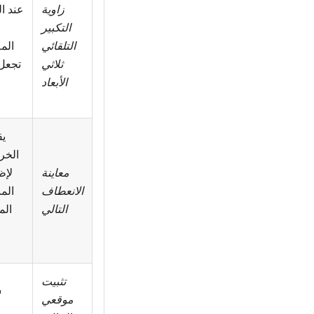
زاوية
عند ا
التكبير
التلقائي
المل
ثلاثي
تجعل 
الأبعاد
يق
الخري
معاينة
لإظ
الانعطاف
المن
التالي
الم
تثبيت
س
موقعي