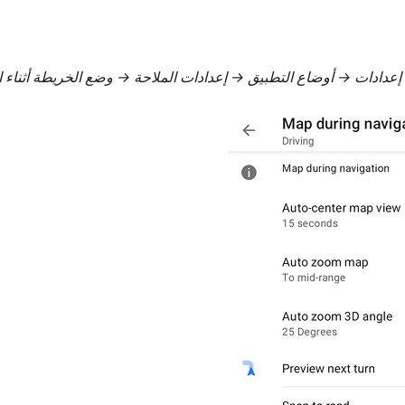
 إعدادات → أوضاع التطبيق → إعدادات الملاحة → وضع الخريطة أثناء ا