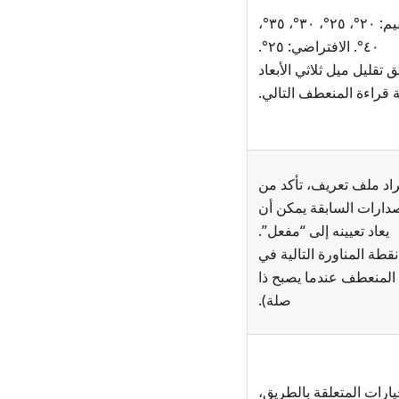
يتم تطبيقها فقط عند تمكين التكبير التلقائي. القيم: ٢٠°، ٢٥°، ٣٠°، ٣٥°،
٤٠°. الافتراضي: ٢٥°.
تقليل ميل ثلاثي الأبعاد
ة قراءة المنعطف التالي.
يراد ملف تعريف، تأكد من
صدارات السابقة يمكن أن
يعاد تعيينه إلى “مفعل”.
قطة المناورة التالية في
 المنعطف عندما يصبح ذا
صلة).
يارات المتعلقة بالطريق،