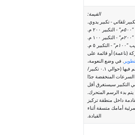
القيمة:
كبير تلقائي
- تكبير يدوي.
م"
- التكبير ٢٠٠ م.
"
- التكبير ١٠٠ م.
١٠٠م"
- التكبير ٥ م.
كة (ناعمة) أو قائمة على
تطوير
. في وضع النعومة،
تستخدم تغييرات التكبير رسومًا متحركة متحكم فيها (حوالي ٠.١ تكبير/
عند السرعات المنخفضة جدًا
لوب في التكبير سيستغرق أقل
لقادمة داخل منطقة تركيز
ئية أمامك متسقة أثناء
القيادة.