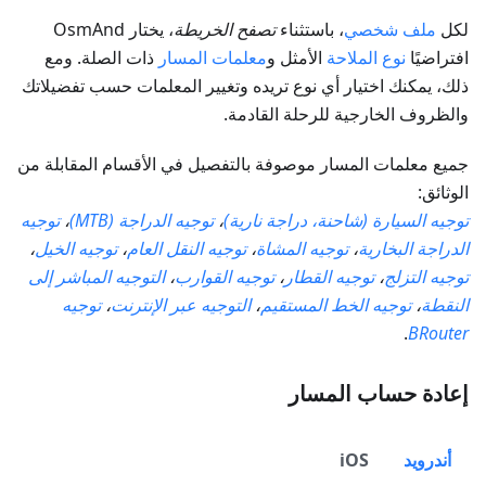
لكل
ملف شخصي
، باستثناء
تصفح الخريطة
، يختار OsmAnd
افتراضيًا
نوع الملاحة
الأمثل و
معلمات المسار
ذات الصلة. ومع
ذلك، يمكنك اختيار أي نوع تريده وتغيير المعلمات حسب تفضيلاتك
والظروف الخارجية للرحلة القادمة.
جميع معلمات المسار موصوفة بالتفصيل في الأقسام المقابلة من
الوثائق:
توجيه السيارة (شاحنة، دراجة نارية)
،
توجيه الدراجة (MTB)
،
توجيه
الدراجة البخارية
،
توجيه المشاة
،
توجيه النقل العام
،
توجيه الخيل
،
توجيه التزلج
،
توجيه القطار
،
توجيه القوارب
،
التوجيه المباشر إلى
النقطة
،
توجيه الخط المستقيم
،
التوجيه عبر الإنترنت
،
توجيه
.
BRouter
إعادة حساب المسار
أندرويد
iOS