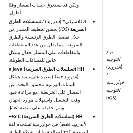
ولكن قد يستغرق حساب المسار وقتًا
أطول.
A
كلاسيكي
* (
أندرويد
) /
تسلسلات الطرق
السريعة
(
iOS
) يحسن تخطيط المسار من
خلال تفضيل الطرق الرئيسية والطرق
السريعة، مما يقلل من عدد المنعطفات
نوع
والتقاطعات على المسار. فعال بشكل
التوجيه
خاص للمسافات الطويلة.
(
أندرويد
)
HH (تسلسلات الطرق السريعة) x Java
/
(
أندرويد فقط
) يعتمد على تنفيذ هياكل
خوارزمية
البيانات الهرمية لتحسين البحث عن
التوجيه
المسار على الخريطة، مع مراعاة قيود
)
iOS
(
وقت التشغيل واستهلاك موارد الجهاز،
ويتم تحقيقه على منصة Java.
HH (تسلسلات الطرق السريعة) x C++
(
أندرويد فقط
) هي خوارزمية تستخدم لغة
البرمجة C++ لمعالجة بيانات شبكة الطرق