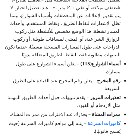
«انعطف يمينًا»
، أو
«في ٢٠٠ متر...»
. عند تعطيل الخيار، لا
يتم تقديم الإعلانات عن المنعطفات وأسماء الشوارع، بينما
تظل الإشعارات لنقاط الطريق، ونقاط المستخدم، وأحداث
المسار نشطة. هذا الوضع مخصص للأنشطة مثل ركوب
الزوارق الشراعية، أو المشي لمسافات طويلة، أو ركوب
الدراجات على طول المسارات المسجلة مسبقًا، عندما تكون
التنبيهات مطلوبة فقط لنقاط الطريق المضافة يدويًا.
أسماء الشوارع(TTS)
– يعلن أسماء الشوارع على طول
مسارك.
رقم المخرج
– يعلن رقم المخرج عند القيادة على الطرق
السريعة.
تحذيرات المرور
– يقدم تنبيهات حول أحداث الطريق المهمة
مثل الازدحام أو القيود.
ممرات المشاة
– يحذرك عند الاقتراب من ممرات المشاة.
كاميرات السرعة
– ينبه إلى مواقع كاميرات السرعة (حيث
يُسمح قانونيًا).