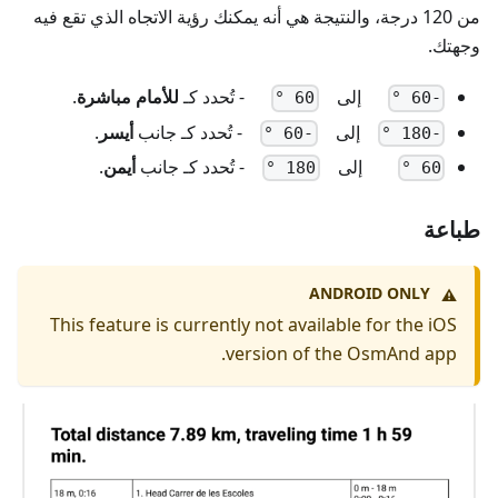
من 120 درجة، والنتيجة هي أنه يمكنك رؤية الاتجاه الذي تقع فيه
وجهتك.
إلى
- تُحدد كـ
للأمام مباشرة
.
60 °
-60 °
إلى
- تُحدد كـ جانب
أيسر
.
-60 °
-180 °
إلى
- تُحدد كـ جانب
أيمن
.
180 °
60 °
طباعة
ANDROID ONLY
⚠️
This feature is currently not available for the iOS
version of the OsmAnd app.