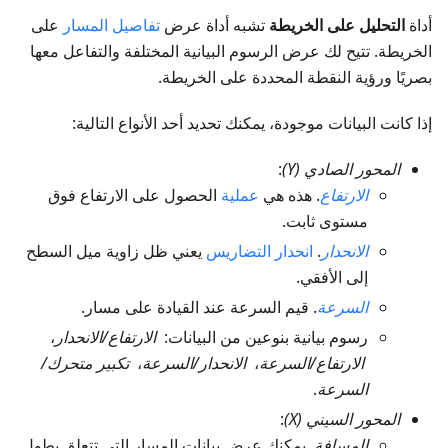
أداة
التحليل على الخريطة
تشبه أداة عرض
تفاصيل المسار
على
الخريطة. تتيح لك عرض الرسوم البيانية المختلفة والتفاعل معها
بصريًا ورؤية النقطة المحددة على الخريطة.
إذا كانت البيانات موجودة، يمكنك تحديد أحد الأنواع التالية:
المحور الصادي (Y)
:
الارتفاع
. هذه هي
عملية
الحصول على الارتفاع فوق
مستوى ثابت.
الانحدار
.
انحدار التضاريس
يعني ظل زاوية ميل السطح
إلى الأفقي.
السرعة
. قيم السرعة عند القيادة على مسار.
رسوم بيانية بنوعين من البيانات:
الارتفاع/الانحدار
،
الارتفاع/السرعة
،
الانحدار/السرعة
،
تكبير متحرك/
السرعة
.
المحور السيني (X)
:
المسافة
. يمكنك عرض بيانات المسار التي تتعلق بطول