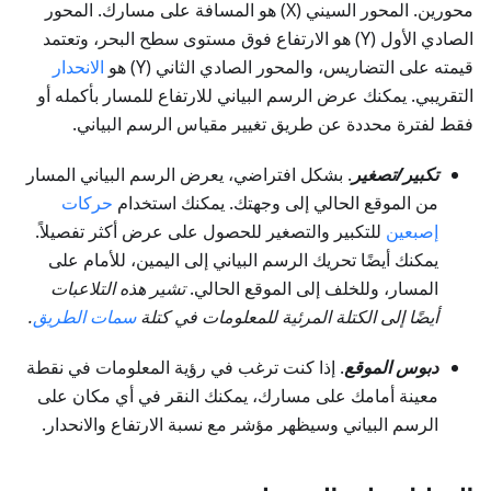
محورين. المحور السيني (X) هو المسافة على مسارك. المحور
الصادي الأول (Y) هو الارتفاع فوق مستوى سطح البحر، وتعتمد
قيمته على التضاريس، والمحور الصادي الثاني (Y) هو
الانحدار
التقريبي. يمكنك عرض الرسم البياني للارتفاع للمسار بأكمله أو
فقط لفترة محددة عن طريق تغيير مقياس الرسم البياني.
تكبير/تصغير
. بشكل افتراضي، يعرض الرسم البياني المسار
من الموقع الحالي إلى وجهتك. يمكنك استخدام
حركات
إصبعين
للتكبير والتصغير للحصول على عرض أكثر تفصيلاً.
يمكنك أيضًا تحريك الرسم البياني إلى اليمين، للأمام على
المسار، وللخلف إلى الموقع الحالي.
تشير هذه التلاعبات
أيضًا إلى الكتلة المرئية للمعلومات في كتلة
سمات الطريق
.
دبوس الموقع
. إذا كنت ترغب في رؤية المعلومات في نقطة
معينة أمامك على مسارك، يمكنك النقر في أي مكان على
الرسم البياني وسيظهر مؤشر مع نسبة الارتفاع والانحدار.