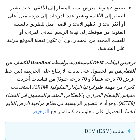
صعود / هبوط
. يعرض نسبة المسار إلى الأفقي، حيث يشير
الصفر إلى الأفقية ويشير عدد الدرجات إلى درجة ميل أعلى
أو أكثر انحدارًا. يُظهر الانحدار أقصى ميل للطريق بالنسبة
المئوية من موقعك إلى نهاية الرسم البياني المرئي، أو
للقسم المحدد من المسار دون أن تكون نقطة الموقع مرئية
على الشاشة.
ترخيص لبيانات DEM المستخدمة بواسطة OsmAnd للكشف عن
التضاريس
تم الحصول على بيانات الارتفاع على الخريطة (بين خط
عرض 70 درجة شمالًا و 70 درجة جنوبًا) من قياسات أُجريت
كجزء من
مهمة طبوغرافيا الرادار المكوكية (SRTM)
. استخدمت
مقياس الإشعاع الحراري والانعكاس المتقدم المحمول في الفضاء
(ASTER)
، وهو أداة التصوير الرئيسية في
نظام مراقبة الأرض التابع
لناسا
. للحصول على معلومات كاملة، راجع
الترخيص
.
بيانات DEM (DSM)