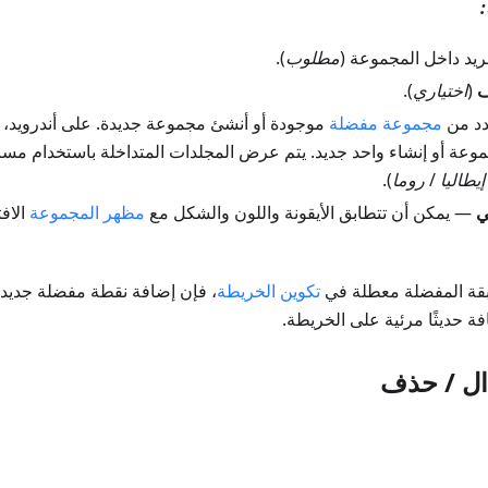
د داخل المجموعة (
مطلوب
).
ف
(
اختياري
).
د من
مجموعة مفضلة
موجودة أو أنشئ مجموعة جديدة. على أندرويد، يم
عة أو إنشاء واحد جديد. يتم عرض المجلدات المتداخلة باستخدام مسا
إيطاليا
/
روما
).
ي
— يمكن أن تتطابق الأيقونة واللون والشكل مع
مظهر المجموعة
الاف
بقة المفضلة معطلة في
تكوين الخريطة
، فإن إضافة نقطة مفضلة جديدة تُ
ة حديثًا مرئية على الخريطة.
دال / حذف