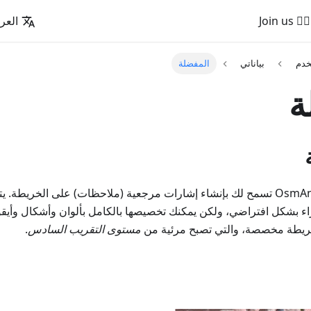
🚵‍♂️ Join us
العرب
خدم
بياناتي
المفضلة
ة
ميزة في OsmAnd تسمح لك بإنشاء إشارات مرجعية (ملاحظات) على الخريطة
 بشكل افتراضي، ولكن يمكنك تخصيصها بالكامل بألوان وأشكال وأيقون
ريطة مخصصة، والتي تصبح مرئية من
مستوى التقريب السادس
.