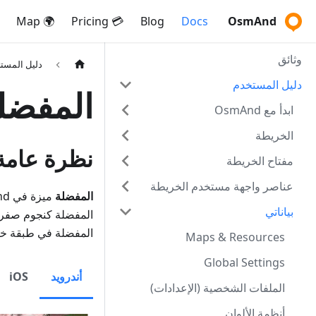
🌍 Map
💳 Pricing
Blog
Docs
OsmAnd
وثائق
دليل المست
دليل المستخدم
المفضل
ابدأ مع OsmAnd
الخريطة
نظرة عامة
مفتاح الخريطة
عناصر واجهة مستخدم الخريطة
المفضلة
بياناتي
المفضلة كنجوم صفراء
المفضلة في طبقة خ
Maps & Resources
Global Settings
أندرويد
iOS
الملفات الشخصية (الإعدادات)
أنظمة الألوان