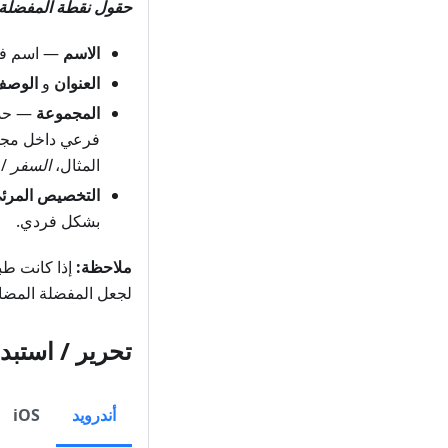
حقول نقطة المفضلة:
الاسم
— اسم فري
العنوان
و
الوص
المجموعة
— حد
فرعي داخل مجمو
المثال،
السفر
/
التخصيص المرئ
بشكل فردي.
ملاحظة:
إذا كانت ط
لجعل المفضلة المضاف
تحرير / استب
أندرويد
iOS