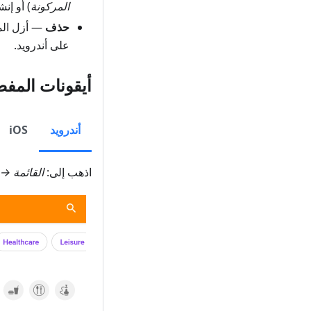
المركونة
) أو إن
حذف
— أزل المف
على أندرويد.
أيقونات المفض
أندرويد
iOS
اذهب إلى:
القائمة →