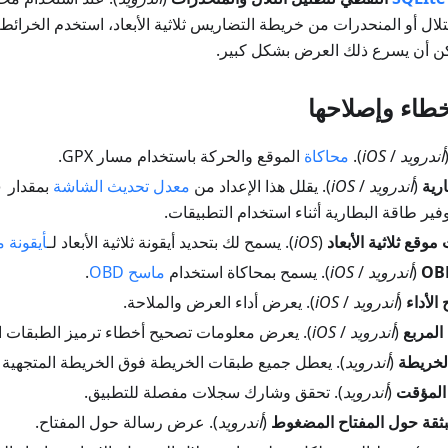
ال أو المنحدرات من خريطة التضاريس ثلاثية الأبعاد، استخدم الخرائط 
كن أن يسرع ذلك العرض بشكل كبير.
طاء وإصلاحها
أندرويد
/
iOS
).
محاكاة
الموقع والحركة باستخدام مسار GPX.
رية
(
أندرويد
/
iOS
). يقلل هذا الإعداد من
معدل تحديث الشاشة
ير طاقة البطارية أثناء استخدام التطبيقات.
موقع ثلاثية الأبعاد
(
iOS
). يسمح لك بتحديد أيقونة ثلاثية الأبعاد لـ
أيقونة 
(
أندرويد
/
iOS
). يسمح بمحاكاة استخدام
ماسح OBD
.
لأداء
(
أندرويد
/
iOS
). يعرض أداء العرض والملاحة.
لمربع
(
أندرويد
/
iOS
). يعرض معلومات تصحيح أخطاء ترميز الطبقات ا
لخريطة
(
أندرويد
). يعطل جميع طبقات الخريطة فوق الخريطة المتجهية (
(
أندرويد
). تحقق وشارك سجلات مفصلة للتطبيق.
بثقة حول المفتاح المضغوط
(
أندرويد
). عرض رسالة حول المفتاح.