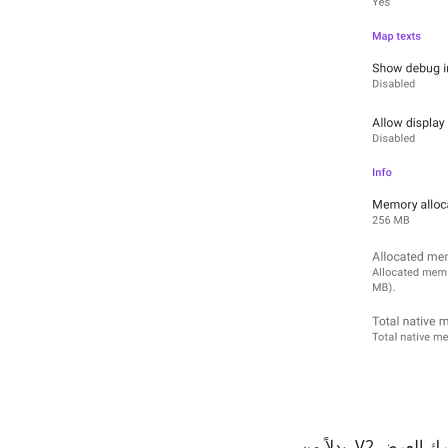
). عند استخدام محرك العرض V2، بدلاً من