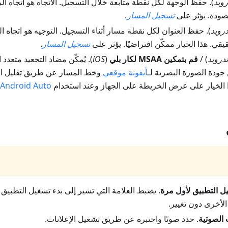
رويد
).
حفظ الوجهة لكل نقطة متابعة خلال التسجيل
. الاتجاه هو اتجاه 
صودة. يؤثر على
تسجيل المسار
.
درويد
).
حفظ العنوان لكل نقطة مسار أثناء التسجيل
. التوجيه هو اتجاه
قي. هذا الخيار ممكّن افتراضيًا. يؤثر على
تسجيل المسار
.
ندرويد
) /
قم بتمكين MSAA لكار بلي
(
iOS
). يُمكّن مضاد التجعيد متعدد
جودة الصورة البصرية لـ
أيقونة موقعي
وخط المسار عن طريق تقليل ال
ذا الخيار على عرض الخريطة على الجهاز وعند استخدام
Android Auto
ل التطبيق لأول مرة
. يضبط العلامة التي تشير إلى بدء تشغيل التطبيق
الأخرى دون تغيير.
 الصوتية
. حدد صوتًا واختبره عن طريق تشغيل الإعلانات.