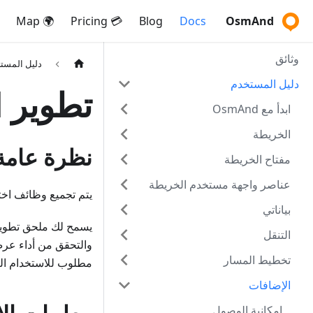
🌍 Map
💳 Pricing
Blog
Docs
OsmAnd
وثائق
دليل المست
دليل المستخدم
تطوير OsmAnd
ابدأ مع OsmAnd
الخريطة
نظرة عامة
مفتاح الخريطة
عناصر واجهة مستخدم الخريطة
يتم تجميع وظائف اختبار التطبيق في 
بياناتي
التنقل
والتحقق من أداء عر
تخطيط المسار
مطلوب للاستخدام الي
الإضافات
إمكانية الوصول