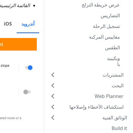
عرض خريطة التزلج
القائمة الرئيسي
التضاريس
أندرويد
iOS
تسجيل الرحلة
مقاييس المركبة
الطقس
ويكيبيد
يا
المشتريات
البحث
Web Planner
استكشاف الأخطاء وإصلاحها
الوثائق الفنية
Build it