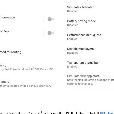
SQLIte
النقطي لتظليل التلال والمنحدرات
(
أندرويد