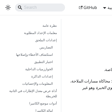
ية
GitHub
نظرة عامة
معلمات الإعداد المطلوبة
إعدادات الملحق
التضاريس
استكشاف الأخطاء وإصلاحها
اختبار التطبيق
الخوارزميات الداخلية
إعدادات الذاكرة
 بتجربة ميزات جديدة للتطبيق أو تكوين OsmAnd للاختبار: محاكاة مسارات الملاحة،
المعلومات والإحصائيات
ي الخبرة
وهو غير
أداة عرض معدل الإطارات في الثانية
للخريطة
أدوات موضع الكاميرا
إمالة الكاميرا