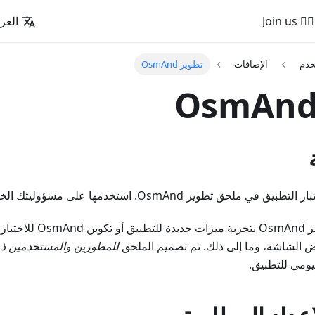
🚵‍♂️ Join us
العرب
خدم
الإضافات
تطوير OsmAnd
ملحق تطوير OsmAnd. استخدمها على مسؤوليتك الخاصة.
يسمح لك ملحق تطوير OsmAnd
ض الشاشة، وما إلى ذلك. تم تصميم الملحق
للمطورين والمستخدمين ذو
ومي للتطبيق.