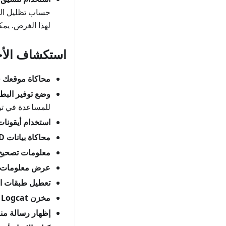
حساب تظليل التل
لهذا الغرض. يم
استكشاف الأخ
محاكاة موقعك
(
وضع توفير البطا
للمساعدة في توف
استخدام أيقونات 
محاكاة بيانات OBD
معلومات تصحيح ا
عرض معلومات ا
تعطيل طبقات ا
مخزن Logcat المؤقت
إظهار رسالة من