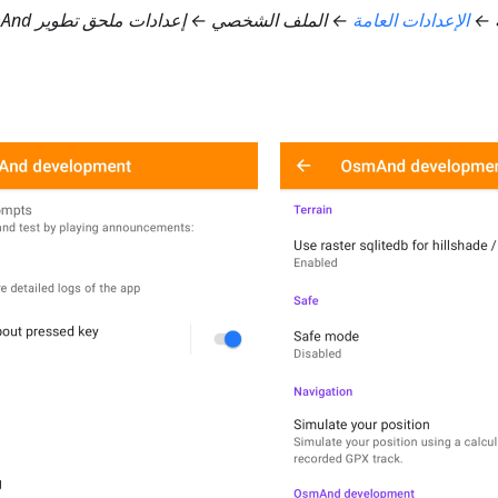
ة ←
الإعدادات العامة
← الملف الشخصي ← إعدادات ملحق تطوير OsmAnd