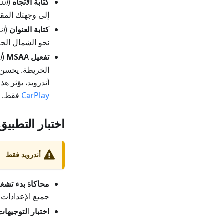
كتابة الاتجاه
(
أند
إلى وجهتك المق
كتابة العنوان
(
أن
نحو الشمال الحقي
تفعيل MSAA
(
أ
الخريطة. يحسن 
أندرويد، يؤثر ه
CarPlay
فقط.
اختبار التطبيق
أندرويد فقط
محاكاة بدء تشغي
جميع الإعدادات 
اختبار التوجيهات