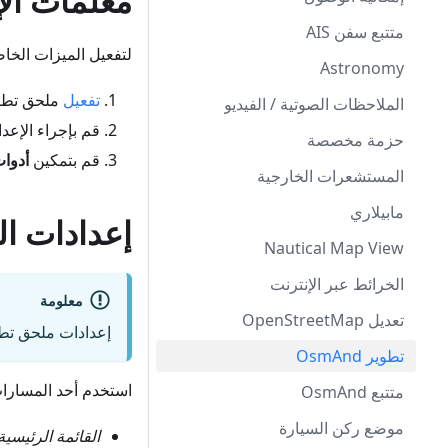
معلمات الإ
متتبع سفن AIS
لتفعيل الميزات الخا
Astronomy
تفعيل
ملحق تطوير OsmAnd في قسم ال
الملاحظات الصوتية / الفيديو
قم بإجراء الإعد
حزمة مخصصة
قم بتمكين
أدوا
المستشعرات الخارجية
مابيلاري
إعدادات ا
Nautical Map View
الخرائط عبر الإنترنت
معلومة
تعديل OpenStreetMap
إعدادات ملحق تطوير OsmAnd عالمية وتنطبق على جميع الم
تطوير OsmAnd
استخدم أحد المسارات 
متتبع OsmAnd
موضع ركن السيارة
القائمة الرئيسية ← الم