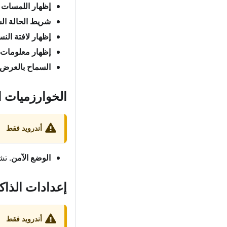
إظهار اللمسات
(
شريط الحالة ا
إظهار لافتة النس
إظهار معلومات 
السماح بالعرض 
الخوارزميات ا
أندرويد فقط
الوضع الآمن
. تش
إعدادات الذاك
أندرويد فقط