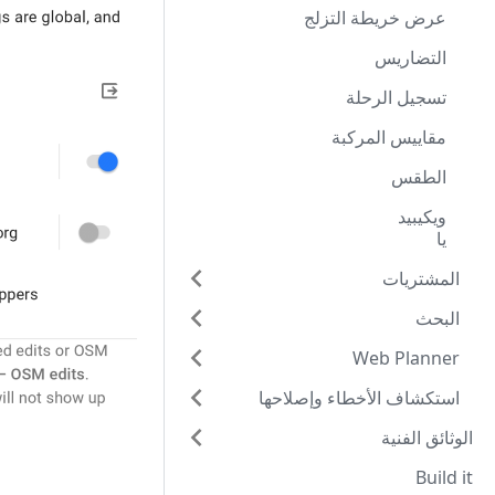
عرض خريطة التزلج
التضاريس
تسجيل الرحلة
مقاييس المركبة
الطقس
ويكيبيد
يا
المشتريات
البحث
Web Planner
استكشاف الأخطاء وإصلاحها
الوثائق الفنية
Build it