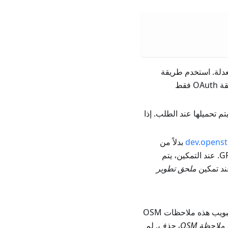
عدلة. استخدم طريقة
. بالنسبة لنظام iOS، يتوفر زر طريقة OAuth فقط
يتم تحميلها عند الطلب. إذا
dev.opens
بدلاً من
لاختبار تحميل ملاحظات OSM أو النقاط المهمة أو مسارات GPS. عند التمكين، يتم
ملحق تطوير
. تسرد علامة التبويب هذه ملاحظات OSM
ملاحظة OSM
،
حذف
. لم