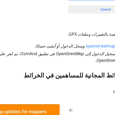
بالتغييرات وملفات GPX.
openstreetmap
و
سجل الدخول
أو
أنشئ حسابًا
.
جيل الدخول إلى OpenStreetMap
في تطبيق OsmAnd، ثم انقر على زر
.
ئط المجانية للمساهمين في الخرائط