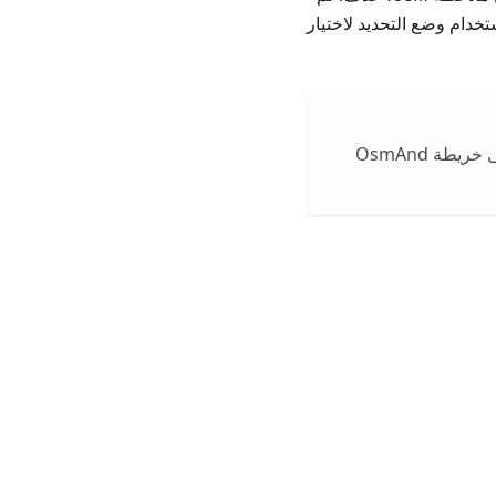
معروضة في القائمة. على iOS، يمكنك أيضًا استخدام وضع التحديد لاختيار
، فستظهر التغييرات التي تم إجراؤها على OSM على خريطة OsmAnd