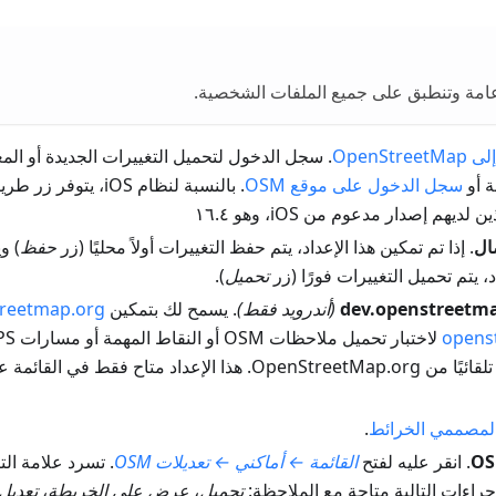
امة وتنطبق على جميع الملفات الشخصية.
OpenSt
. سجل الدخول لتحميل التغييرات الجديدة أو الم
ة أو
سجل الدخول على موقع OSM
يهم إصدار مدعوم من iOS، وهو ١٦.٤
ال
. إذا تم تمكين هذا الإعداد، يتم حفظ التغييرات أولاً محليًا (زر
حفظ
) و
، يتم تحميل التغييرات فورًا (زر
تحميل
).
(أندرويد فقط)
. يسمح لك بتمكين
treetmap.org
opens
عداد متاح فقط في القائمة عند تمكين
لمصممي الخرائط
.
. انقر عليه لفتح
القائمة ← أماكني ← تعديلات OSM
إجراءات التالية متاحة مع الملاحظة:
تحميل
،
عرض على الخريطة
،
تعديل 