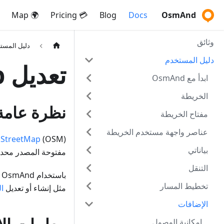
🌍 Map
💳 Pricing
Blog
Docs
OsmAnd
وثائق
دليل المست
دليل المستخدم
تعديل OpenStreetMap
ابدأ مع OsmAnd
الخريطة
نظرة عامة
مفتاح الخريطة
عناصر واجهة مستخدم الخريطة
StreetMap
بياناتي
مفتوحة المصدر محدثة لكل مستخدم
التنقل
تخطيط المسار
مثل إنشاء أو تعديل
ال
الإضافات
إمكانية الوصول