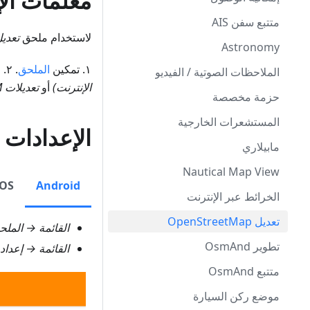
معلمات الإ
متتبع سفن AIS
لاستخدام ملحق
تعديل treetMap
Astronomy
١. تمكين
الملحق
. ٢. ضبط تعديل OpenStreetMap في أي
الملاحظات الصوتية / الفيديو
الإنترنت)
أو
تعديلات OSM
حزمة مخصصة
المستشعرات الخارجية
الإعدادات
مابيلاري
Nautical Map View
iOS
Android
الخرائط عبر الإنترنت
تعديل OpenStreetMap
القائمة → المل
تطوير OsmAnd
القائمة → إعدا
متتبع OsmAnd
موضع ركن السيارة