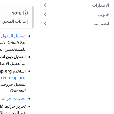
الإصدارات
NOTE
قانوني
إعدادات الملحق ع
انضم إلينا
تسجيل الدخول إلى reetMap
OAuth 2.0
الآمن
للمستخدمين الذين لد
التعديل دون اتص
تم تعطيل الإعداد
استخدم dev.openstreetmap.org
treetmap.org
تسجيل خروجك تلقائيًا من OpenStreetMap.org. هذا الإ
.
OsmAnd
تحديثات خرائط 
تحرير خرائط OSM
غير المحررة. ال