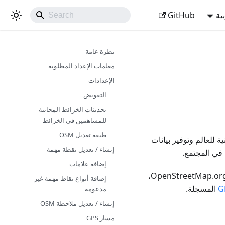
ية
GitHub
نظرة عامة
معلمات الإعداد المطلوبة
الإعدادات
التفويض
تحديثات الخرائط المجانية
للمساهمين في الخرائط
طبقة تعديل OSM
ة للعالم وتوفير بيانات
إنشاء / تعديل نقطة مهمة
إضافة علامات
باستخدام OsmAnd وملحق تعديل OSM، يمكنك بسهولة المساهمة بمعلوماتك الخاصة في OpenStreetMap.org،
إضافة أنواع نقاط مهمة غير
المسجلة.
مدعومة
إنشاء / تعديل ملاحظة OSM
مسار GPS