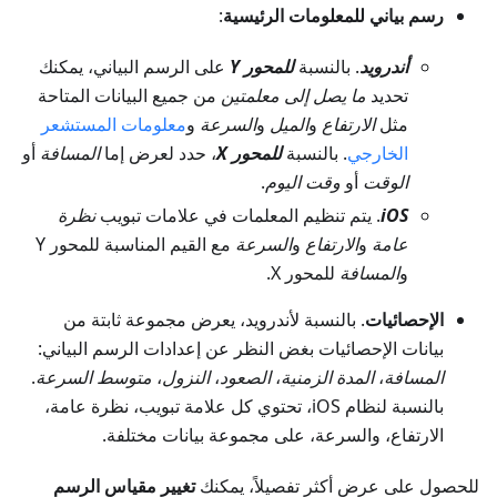
رسم بياني للمعلومات الرئيسية
:
أندرويد
. بالنسبة
للمحور Y
على الرسم البياني، يمكنك
تحديد
ما يصل إلى معلمتين
من جميع البيانات المتاحة
مثل
الارتفاع
و
الميل
و
السرعة
و
معلومات المستشعر
الخارجي
. بالنسبة
للمحور X
، حدد لعرض إما
المسافة
أو
الوقت
أو
وقت اليوم
.
iOS
. يتم تنظيم المعلمات في علامات تبويب
نظرة
عامة
و
الارتفاع
و
السرعة
مع القيم المناسبة للمحور Y
و
المسافة
للمحور X.
الإحصائيات
. بالنسبة لأندرويد، يعرض مجموعة ثابتة من
بيانات الإحصائيات بغض النظر عن إعدادات الرسم البياني:
المسافة
،
المدة الزمنية
،
الصعود
،
النزول
،
متوسط السرعة
.
بالنسبة لنظام iOS، تحتوي كل علامة تبويب، نظرة عامة،
الارتفاع، والسرعة، على مجموعة بيانات مختلفة.
للحصول على عرض أكثر تفصيلاً، يمكنك
تغيير مقياس الرسم