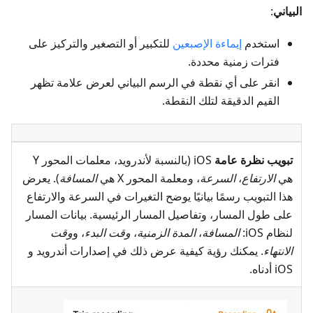
البياني
:
استخدم
إيماءة الإصبعين
للتكبير أو التصغير والتركيز على
فترات زمنية محددة.
انقر على أي نقطة في الرسم البياني لعرض علامة تظهر
القيم الدقيقة لتلك النقطة.
تبويب نظرة عامة
iOS (بالنسبة لأندرويد، معلمات المحور Y
هي
الارتفاع
،
السرعة
، ومعلمة المحور X هي
المسافة
). يعرض
هذا التبويب رسمًا بيانيًا يوضح التغيرات في السرعة والارتفاع
على طول المسار، وتفاصيل المسار الرئيسية. بيانات المسار
لنظام iOS:
المسافة
،
المدة الزمنية
،
وقت البدء
، و
وقت
الانتهاء
. يمكنك رؤية كيفية عرض ذلك في إصدارات أندرويد و
iOS أدناه.