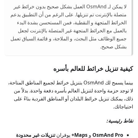
لا يمكن لـ OsmAnd العمل بشكل صحيح بدون خرائط غير
متصلة بالإنترنت تم تنزيلها. على الرغم من أن التطبيق يدعم
الخرائط
المتجهة
و
النقطية
، فمن المستحسن بشدة البدء
بالعمل مع الخرائط المتجهة غير المتصلة بالإنترنت لجعل
جميع الوظائف مثل
البحث
، و
الملاحة
، و
قائمة السياق
تعمل
بشكل صحيح.
كيفية تنزيل خرائط للعالم بأسره
بينما يسمح لك OsmAnd بتنزيل خرائط لجميع المناطق المتاحة،
لا توجد حزمة واحدة لتنزيل العالم بأسره دفعة واحدة. بدلاً من
ذلك، يمكنك تنزيل خرائط البلدان أو المناطق الفردية بناءً على
احتياجاتك.
نقاط رئيسية:
OsmAnd Pro
و
Maps+
يوفران
تنزيلات غير محدودة