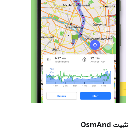
تثبيت OsmAnd