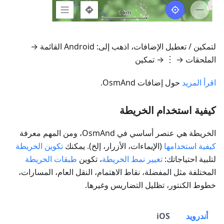
لتمكين / تعطيل الإضافات، اذهب إلى:
Android
القائمة →
الملحقات
→ ︙ → تمكين
اقرأ المزيد
حول إضافات OsmAnd.
كيفية استخدام الخريطة
الخريطة هي عنصر أساسي في OsmAnd، ومن المهم معرفة
كيفية استخدامها
(الإيماءات، الأزرار، إلخ). يمكنك
تكوين الخريطة
لتلبية احتياجاتك:
تغيير نمط الخريطة
، تكوين
طبقات الخريطة
المختلفة مثل المفضلة، نقاط الاهتمام، النقل العام، المسارات،
خطوط الكنتور، تظليل التضاريس وغيرها.
أندرويد
iOS