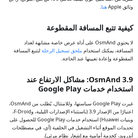
وثائق Apple
هنا
.
كيفية تتبع المسافة المقطوعة
لا يحتوي OsmAnd على أداة عرض خاصة مشابهة لعداد
المسافة، يمكنك استخدام
ملحق تسجيل الرحلة
لتتبع المسافة
المقطوعة وإعادة تعيينها عند الحاجة.
OsmAnd 3.9: مشاكل الارتفاع عند
استخدام خدمات Google Play
غيرت Google Play سياستها، وللامتثال، يُطلب من OsmAnd،
اعتبارًا من الإصدار 3.9 (باستثناء الإصدارات الليلية، وF-Droid،
وبنيات Huawei) استخدام خدمات Google Play للحصول على
تحديدات الموقع أثناء التشغيل في الخلفية (أي، في مصطلحات
أندرويد، كخدمة أمامية مع إشعار نظام مرئي).