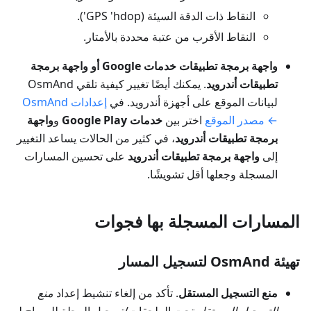
النقاط ذات الدقة السيئة (GPS 'hdop').
النقاط الأقرب من عتبة محددة بالأمتار.
واجهة برمجة تطبيقات خدمات Google أو واجهة برمجة
تطبيقات أندرويد
. يمكنك أيضًا تغيير كيفية تلقي OsmAnd
لبيانات الموقع على أجهزة أندرويد. في
إعدادات OsmAnd
← مصدر الموقع
اختر بين
خدمات Google Play
و
واجهة
برمجة تطبيقات أندرويد
، في كثير من الحالات يساعد التغيير
إلى
واجهة برمجة تطبيقات أندرويد
على تحسين المسارات
المسجلة وجعلها أقل تشويشًا.
المسارات المسجلة بها فجوات
تهيئة OsmAnd لتسجيل المسار
منع التسجيل المستقل
. تأكد من إلغاء تنشيط إعداد
منع