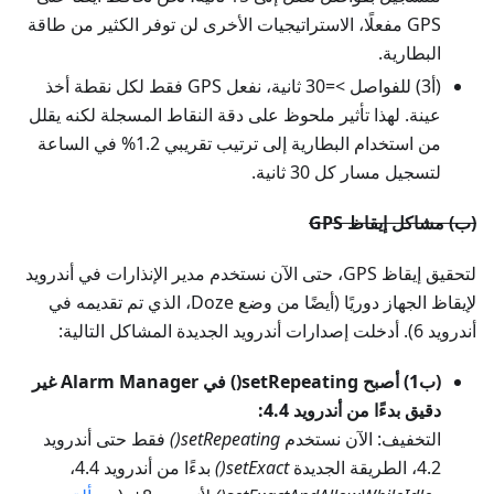
GPS مفعلًا، الاستراتيجيات الأخرى لن توفر الكثير من طاقة
البطارية.
(أ3) للفواصل >=30 ثانية، نفعل GPS فقط لكل نقطة أخذ
عينة. لهذا تأثير ملحوظ على دقة النقاط المسجلة لكنه يقلل
من استخدام البطارية إلى ترتيب تقريبي 1.2% في الساعة
لتسجيل مسار كل 30 ثانية.
(ب) مشاكل إيقاظ GPS
لتحقيق إيقاظ GPS، حتى الآن نستخدم مدير الإنذارات في أندرويد
لإيقاظ الجهاز دوريًا (أيضًا من وضع Doze، الذي تم تقديمه في
أندرويد 6). أدخلت إصدارات أندرويد الجديدة المشاكل التالية:
(ب1) أصبح setRepeating() في Alarm Manager غير
دقيق بدءًا من أندرويد 4.4:
التخفيف: الآن نستخدم
setRepeating()
فقط حتى أندرويد
4.2، الطريقة الجديدة
setExact()
بدءًا من أندرويد 4.4،