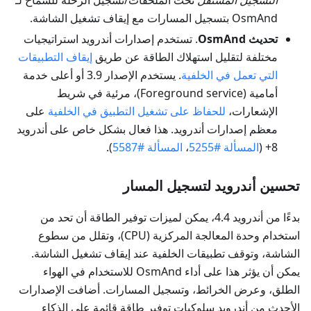
التسجيل المستقل
تحت الملحقات/تسجيل الرحلة للسماح لـ
OsmAnd بتسجيل المسارات مع إيقاف تشغيل الشاشة.
تحديث OsmAnd
. تستخدم إصدارات أندرويد استراتيجيات
مختلفة لتقليل استهلاك الطاقة عن طريق
إيقاف التطبيقات
التي تعمل في الخلفية
. يستخدم الإصدار 3.9 أو أعلى خدمة
أمامية (Foreground service)، مرئية في شريط
الإشعارات،
للحفاظ على تشغيل التطبيق في الخلفية
على
معظم إصدارات أندرويد. هذا فعال بشكل خاص على أندرويد
8+ (
المسألة #5255
،
المسألة #5587
).
تحسين أندرويد لتسجيل المسار
بدءًا من أندرويد 4.4، يمكن لميزات توفير الطاقة أن تحد من
استخدام وحدة المعالجة المركزية (CPU)، وتقلل من سطوع
الشاشة، وتوقف تطبيقات الخلفية عند إيقاف تشغيل الشاشة.
يمكن أن يؤثر هذا على أداء OsmAnd للاستخدام في الهواء
الطلق، وعرض الخرائط، وتسجيل المسارات. أضافت الإصدارات
الأحدث من أندرويد سلوكيات توفير طاقة قائمة على الذكاء