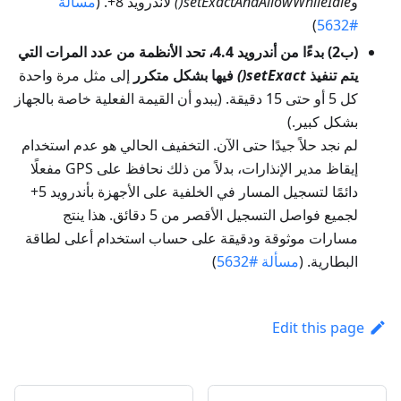
و
setExactAndAllowWhileIdle()
لأندرويد 8+. (
مسألة
)
#5632
(ب2) بدءًا من أندرويد 4.4، تحد الأنظمة من عدد المرات التي
يتم تنفيذ
setExact()
فيها بشكل متكرر
إلى مثل مرة واحدة
كل 5 أو حتى 15 دقيقة. (يبدو أن القيمة الفعلية خاصة بالجهاز
بشكل كبير.)
لم نجد حلاً جيدًا حتى الآن. التخفيف الحالي هو عدم استخدام
إيقاظ مدير الإنذارات، بدلاً من ذلك نحافظ على GPS مفعلًا
دائمًا لتسجيل المسار في الخلفية على الأجهزة بأندرويد 5+
لجميع فواصل التسجيل الأقصر من 5 دقائق. هذا ينتج
مسارات موثوقة ودقيقة على حساب استخدام أعلى لطاقة
البطارية. (
مسألة #5632
)
Edit this page