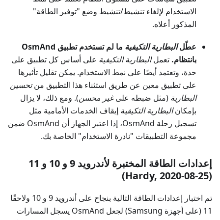
الاستخدام لإلغاء تنشيط/تنشيط وضع "توفير الطاقة"
المذكور أعلاه.
عطّل
البطارية التكيفية
ما لم تستخدم تطبيق OsmAnd
بانتظام.
تعمل
البطارية التكيفية
على أساس كل تطبيق على
حدة، وتعتمد أيضًا على نمط الاستخدام. يمكن تقليل تأثيرها
على تطبيق معين عن طريق استثناء هذا التطبيق من
تحسين
البطارية
(مثل ضبطه على
غير محسن
). ومع ذلك، لا يزال
بإمكان
البطارية التكيفية
إيقاف الخدمات الأمامية مثل
تسجيل رحلة OsmAnd، إذا اعتبر الجهاز أن OsmAnd ضمن
مجموعة التطبيقات "نادرة الاستخدام" الخاصة بك.
إعدادات الطاقة المختبرة لأندرويد 9 و 10 و 11
(Hardy, 2020-08-25)
تم اختبار إعدادات الطاقة التالية بنجاح على أندرويد 9 و 10 ولاحقًا
11 (على أجهزة Samsung) لجعل OsmAnd يسجل المسارات