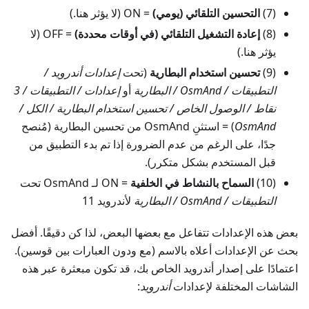
(7)
التحسين التلقائي (يومي)
= ON (لا يؤثر هنا.)
(8)
إعادة التشغيل التلقائي (في أوقات محددة)
= OFF (لا
يؤثر هنا.)
(9)
تحسين استخدام البطارية
(تحت
إعدادات أندرويد /
التطبيقات / OsmAnd / البطارية
أو
إعدادات / التطبيقات / 3
نقاط / الوصول الخاص / تحسين استخدام البطارية / الكل /
OsmAnd
) = استثنِ OsmAnd من تحسين البطارية (مُنصح
جدًا، على الرغم من عدم الضرورة إذا تم بدء التطبيق من
قبل المستخدم بشكل متكرر).
(10)
السماح بالنشاط في الخلفية
= ON لـ OsmAnd تحت
التطبيقات / OsmAnd / البطارية
لأندرويد 11
بعض هذه الإعدادات تتفاعل مع بعضها البعض، لذا كن دقيقًا. أفضل
بحث عن الإعدادات أعلاه بالاسم (مع ودون العبارات بين قوسين).
اعتمادًا على إصدار أندرويد الخاص بك، قد تكون مبعثرة عبر هذه
الشاشات المختلفة لإعدادات
أندرويد
: