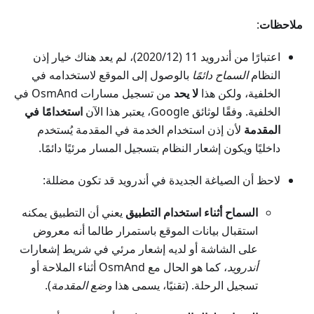
ملاحظات
:
اعتبارًا من أندرويد 11 (2020/12)، لم يعد هناك خيار إذن
النظام
السماح دائمًا
بالوصول إلى الموقع لاستخدامه في
الخلفية، ولكن هذا
لا يحد
من تسجيل مسارات OsmAnd في
الخلفية. وفقًا لوثائق Google، يعتبر هذا الآن
استخدامًا في
المقدمة
لأن إذن استخدام الخدمة في المقدمة يُستخدم
داخليًا ويكون إشعار النظام بتسجيل المسار مرئيًا دائمًا.
لاحظ أن الصياغة الجديدة في أندرويد قد تكون مضللة:
السماح أثناء استخدام التطبيق
يعني أن التطبيق يمكنه
استقبال بيانات الموقع باستمرار طالما أنه معروض
على الشاشة أو لديه إشعار مرئي في شريط إشعارات
أندرويد
، كما هو الحال مع OsmAnd أثناء الملاحة أو
تسجيل الرحلة. (تقنيًا، يسمى هذا
وضع المقدمة
).