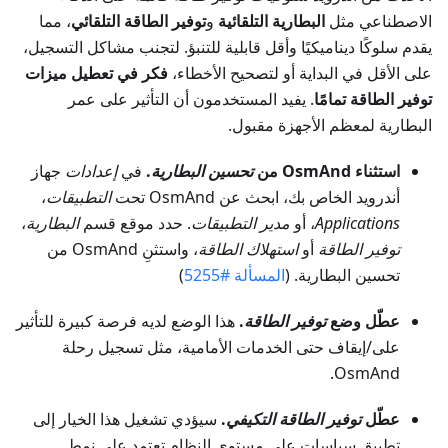
الاصطناعي مثل
البطارية التلقائية
و
توفير الطاقة التلقائي
، مما
يقدم سلوكًا ديناميكيًا وأقل قابلية للتنبؤ. لتجنب مشاكل التسجيل،
على الأقل في البداية أو لتصحيح الأخطاء،
فكر في تعطيل ميزات
توفير الطاقة تمامًا
. يفيد المستخدمون أن التأثير على عمر
البطارية لمعظم الأجهزة مقبول.
استثناء OsmAnd من
تحسين البطارية
.
في
إعدادات
جهاز
أندرويد الخاص بك، ابحث عن OsmAnd تحت
التطبيقات
،
Applications
، أو
مدير التطبيقات
. حدد موقع قسم
البطارية
،
توفير الطاقة
أو
استهلاك الطاقة
، واستثنِ OsmAnd من
تحسين البطارية. (
المسألة #5255
)
عطّل وضع
توفير الطاقة
.
هذا الوضع لديه فرصة كبيرة للتأثير
على/إيقاف حتى الخدمات الأمامية، مثل تسجيل رحلة
OsmAnd.
عطّل
توفير الطاقة التكيفي
.
سيؤدي تشغيل هذا الخيار إلى
تطبيق سياسات على مستوى النظام تعتمد على نمط