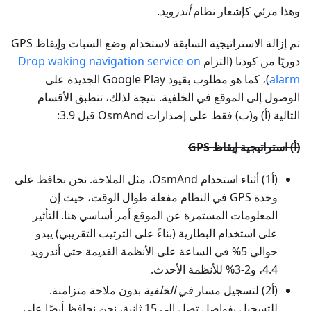
وهذا مرئي كإشعار نظام
أندرويد
.
تم إزالة الاستراتيجية السابقة لاستخدام وضع السبات وإيقاظ GPS
دوريًا من كودنا (التزام
Drop waking navigation service on
alarm
)، كما هو مطلوب بقيود Google Play الجديدة على
الوصول إلى الموقع في الخلفية. نتيجة لذلك، تنطبق الأقسام
التالية (أ) و(ب) فقط على إصدارات OsmAnd قبل 3.9:
(أ) استراتيجية إيقاظ GPS
(أ1) أثناء استخدام OsmAnd، مثل الملاحة. نحن نحافظ على
وحدة GPS في النظام مفعلة طوال الوقت، حيث إن
المعلومات المستمرة عن الموقع أمر أساسي هنا. التأثير
على استخدام البطارية (بناءً على الترتيب التقريبي) يبدو
حوالي 5% في الساعة على الأنظمة القديمة حتى أندرويد
4.4، و2-3% للأنظمة الأحدث.
(أ2) لتسجيل مسار
في الخلفية
بدون ملاحة متزامنة.
للتسجيل بفواصل تصل إلى 15 ثانية، نحن نحافظ أيضًا على