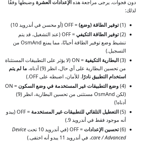
دون فجوات. يرجى مراجعة هذه
الإعدادات العشرة
وضبطها وفقًا
لذلك:
(1)
توفير الطاقة (وضع)
= OFF (أو
محسن
في أندرويد 10)
(2)
توفير الطاقة التكيفي
= OFF (عند التشغيل، قد يتم
تنشيط وضع توفير الطاقة أحيانًا، مما يمنع OsmAnd من
التسجيل.)
(3)
البطارية التكيفية
= ON (لا يؤثر على التطبيقات المستثناة
من تحسين البطارية على أي حال، انظر (9) أدناه،
ما لم يتم
استخدام التطبيق نادرًا
. للأمان، اضبطه على OFF.)
(4)
وضع التطبيقات غير المستخدمة في وضع السكون
= ON
(لكن OsmAnd مستثنى من تحسين البطارية، انظر (9)
أدناه!)
(5)
التعطيل التلقائي للتطبيقات غير المستخدمة
= OFF (يبدو
أنه موجود فقط في أندرويد 9.)
(6)
تحسين الإعدادات
= OFF (في أندرويد 10 تحت
Device
care / Advanced
، في أندرويد 11 يبدو أنه اختفى.)