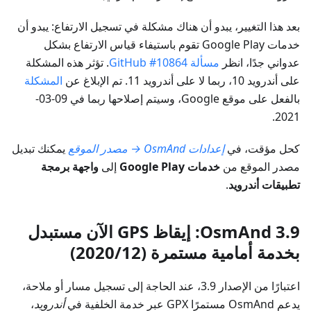
بعد هذا التغيير، يبدو أن هناك مشكلة في تسجيل الارتفاع: يبدو أن
خدمات Google Play تقوم باستيفاء قياس الارتفاع بشكل
عدواني جدًا، انظر
مسألة GitHub #10864
. تؤثر هذه المشكلة
على أندرويد 10، ربما لا على أندرويد 11. تم الإبلاغ عن
المشكلة
بالفعل على موقع Google، وسيتم إصلاحها ربما في 09-03-
2021.
كحل مؤقت، في
إعدادات OsmAnd → مصدر الموقع
يمكنك تبديل
مصدر الموقع من
خدمات Google Play
إلى
واجهة برمجة
تطبيقات أندرويد
.
OsmAnd 3.9: إيقاظ GPS الآن مستبدل
بخدمة أمامية مستمرة (2020/12)
اعتبارًا من الإصدار 3.9، عند الحاجة إلى تسجيل مسار أو ملاحة،
يدعم OsmAnd مستمرًا GPX عبر خدمة الخلفية في
أندرويد
،