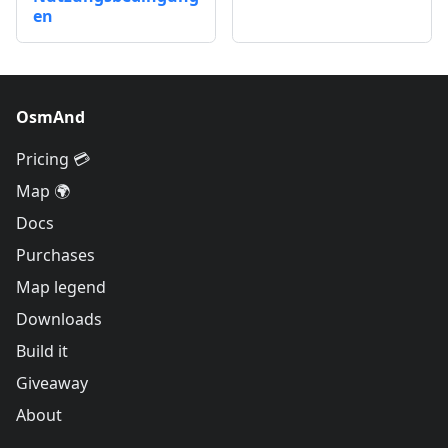
en
OsmAnd
Pricing 💳
Map 🌍
Docs
Purchases
Map legend
Downloads
Build it
Giveaway
About