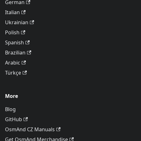
German
Italian
Ukrainian
Polish
Spanish
Brazilian
Arabic
Türkçe
More
Blog
GitHub
OsmAnd CZ Manuals
Get OsmAnd Merchandise