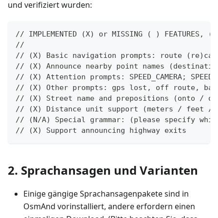
und verifiziert wurden:
// IMPLEMENTED (X) or MISSING ( ) FEATURES, (N
//
// (X) Basic navigation prompts: route (re)cal
// (X) Announce nearby point names (destinatio
// (X) Attention prompts: SPEED_CAMERA; SPEED_
// (X) Other prompts: gps lost, off route, bac
// (X) Street name and prepositions (onto / on
// (X) Distance unit support (meters / feet / 
// (N/A) Special grammar: (please specify whic
// (X) Support announcing highway exits
2. Sprachansagen und Varianten
Einige gängige Sprachansagenpakete sind in
OsmAnd vorinstalliert, andere erfordern einen