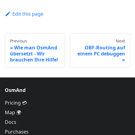
Edit this page
Previous
Next
Wie man OsmAnd
OBF-Routing auf
übersetzt - Wir
einem PC debuggen
brauchen Ihre Hilfe!
OsmAnd
Pricing 💳
Map 🌍
Docs
Purchases