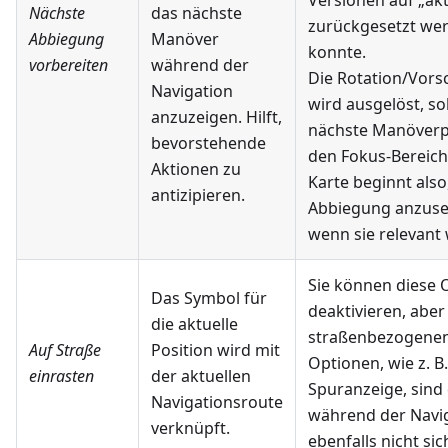
Versionen auf „akt
Nächste
das nächste
zurückgesetzt we
Abbiegung
Manöver
konnte.
vorbereiten
während der
Die Rotation/Vors
Navigation
wird ausgelöst, so
anzuzeigen. Hilft,
nächste Manöverp
bevorstehende
den Fokus-Bereich f
Aktionen zu
Karte beginnt also,
antizipieren.
Abbiegung anzuse
wenn sie relevant 
Sie können diese 
Das Symbol für
deaktivieren, aber 
die aktuelle
straßenbezogene
Auf Straße
Position wird mit
Optionen, wie z. B.
einrasten
der aktuellen
Spuranzeige, sind
Navigationsroute
während der Navi
verknüpft.
ebenfalls nicht sic