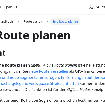
🚵‍♂️ Join us
Deut
handbuch
Route planen
Eine Route planen
Route planen
ht
ne Route planen
(
Menü → Eine Route planen
) ist eine leist
ng, mit der Sie
neue Routen erstellen
als GPX-Tracks, bere
n und neue Segmente hinzufügen
,
Entfernungen auf der K
nächstgelegene verfügbare Straße anheften
können, indem
e verwenden. Die Funktion ist für den
Offline-Modus
konzipie
ht aus einer Reihe von Segmenten zwischen bestimmten P