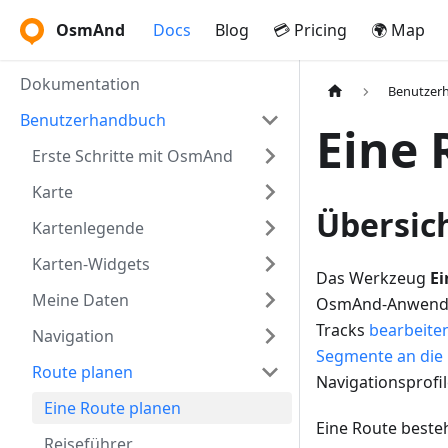
OsmAnd
Docs
Blog
💳 Pricing
🌍 Map
Dokumentation
Benutzer
Benutzerhandbuch
Eine 
Erste Schritte mit OsmAnd
Karte
Übersic
Kartenlegende
Karten-Widgets
Das Werkzeug
Ei
Meine Daten
OsmAnd-Anwendu
Tracks
bearbeite
Navigation
Segmente an die 
Route planen
Navigationsprofil
Eine Route planen
Eine Route beste
Reiseführer