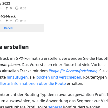
 erstellen
rack im GPX-Format zu erstellen, verwenden Sie die Haupt
Route planen
. Das Vorerstellen einer Route hat viele Vorteil
 aktuellen Tracks mit dem
Plugin für Reiseaufzeichnung
. Sie
nkte
hinzufügen
, sie
löschen und verschieben
, Routentypen
llierte Informationen über die Route
erhalten.
tspricht der Routing-Typ dem zuvor ausgewählten Profil. T
 um auszuwählen, wie die Anwendung das Segment zur Ver
as verfügbare Profil sollte
separat
konfiguriert werden.