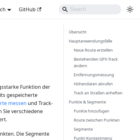
sch
GitHub
Übersicht
Hauptanwendungsfälle
Neue Route erstellen
Bestehenden GPX-Track
ändern
Entfernungsmessung
Höhendaten abrufen
ungsstarke Funktion der
Track an Straßen anheften
its gespeicherte
Punkte & Segmente
arte messen
und Track-
 Sie verschiedene
Punkte hinzufügen
rt.
Route zwischen Punkten
Segmente
unkten. Die Segmente
Punkt-Kontextmenü