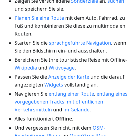
Zeigen Sie verschiedene
Sonderziele
an,
suchen
und speichern Sie sie.
Planen Sie eine Route
mit dem Auto, Fahrrad, zu
Fuß und kombinieren Sie diese zu multimodalen
Routen.
Starten Sie die
sprachgeführte Navigation
, wenn
Sie den Bildschirm ein- und ausschalten.
Bereichern Sie Ihre touristische Reise mit Offline-
Wikipedia
und
Wikivoyage
.
Passen Sie die
Anzeige der Karte
und die darauf
angezeigten
Widgets
vollständig an.
Navigieren Sie
entlang einer Route
,
entlang eines
vorgegebenen Tracks
,
mit öffentlichen
Verkehrsmitteln
und
im Gelände
.
Alles funktioniert
Offline
.
Und vergessen Sie nicht, mit dem
OSM-
Bearbeitungs-Plugin
zu
OpenStreetMap