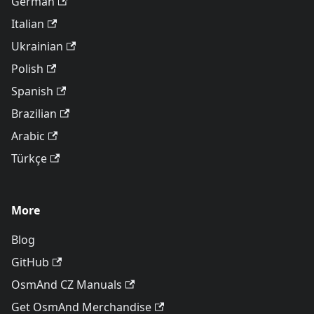
German
Italian
Ukrainian
Polish
Spanish
Brazilian
Arabic
Türkçe
More
Blog
GitHub
OsmAnd CZ Manuals
Get OsmAnd Merchandise