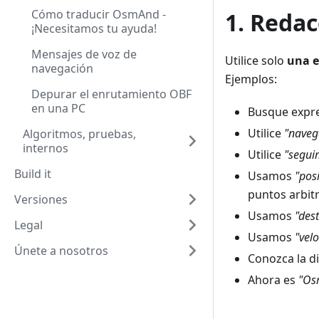
Cómo traducir OsmAnd -
1. Reda
¡Necesitamos tu ayuda!
Mensajes de voz de
Utilice solo
una e
navegación
Ejemplos:
Depurar el enrutamiento OBF
en una PC
Busque expres
Utilice
"naveg
Algoritmos, pruebas,
internos
Utilice
"segui
Build it
Usamos
"pos
puntos arbitr
Versiones
Usamos
"des
Legal
Usamos
"vel
Únete a nosotros
Conozca la d
Ahora es
"Os