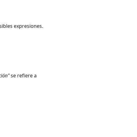
ibles expresiones.
ción"
se refiere a