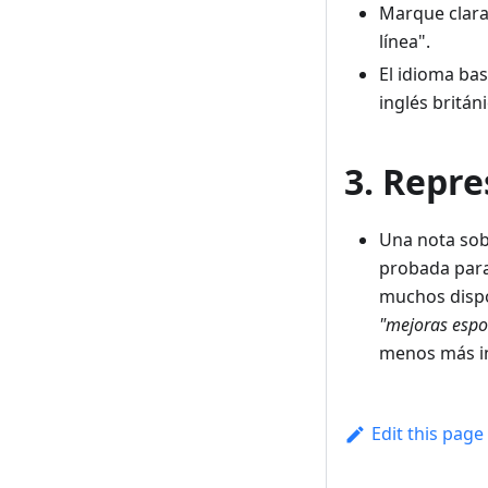
Marque clara
línea".
El idioma ba
inglés britán
3. Repr
Una nota sob
probada para
muchos dispos
"mejoras esp
menos más inv
Edit this page