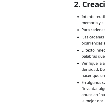
2. Creac
Intente reuti
memoria y el
Para cadenas
¡Las cadenas 
ocurrencias e
El texto inne
palabras que
Verifique la 
densidad. De
hacer que una
En algunos ca
"inventar alg
anuncian "ha 
la mejor opció