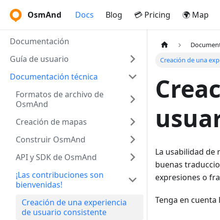
OsmAnd
Docs
Blog
💳 Pricing
🌍 Map
Documentación
Document
Guía de usuario
Creación de una exp
Documentación técnica
Creac
Formatos de archivo de
OsmAnd
usuar
Creación de mapas
Construir OsmAnd
La usabilidad de 
API y SDK de OsmAnd
buenas traduccio
¡Las contribuciones son
expresiones o fras
bienvenidas!
Tenga en cuenta l
Creación de una experiencia
de usuario consistente