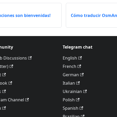
uciones son bienvenidas!
Cómo traducir OsmAnd
unity
Telegram chat
b Discussions
English
tter)
French
t
German
book
Italian
k
Ukrainian
ram Channel
Polish
x
Spanish
Brazilian