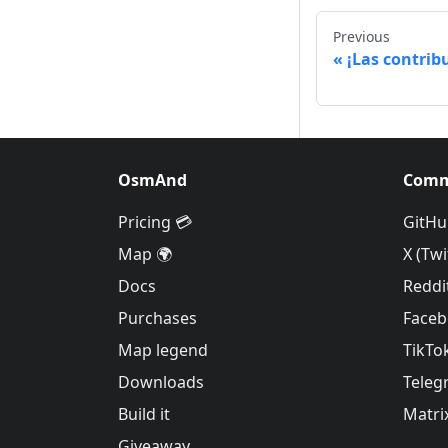
Previous
¡Las contrib
OsmAnd
Comm
Pricing 💳
GitHu
Map 🌍
X (Twi
Docs
Reddi
Purchases
Face
Map legend
TikTo
Downloads
Teleg
Build it
Matri
Giveaway