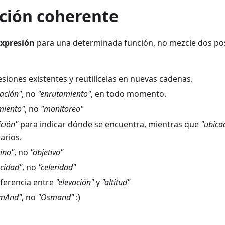
cción coherente
xpresión
para una determinada función, no mezcle dos pos
iones existentes y reutilícelas en nuevas cadenas.
ación"
, no
"enrutamiento"
, en todo momento.
miento"
, no
"monitoreo"
ición"
para indicar dónde se encuentra, mientras que
"ubica
arios.
tino"
, no
"objetivo"
ocidad"
, no
"celeridad"
iferencia entre
"elevación"
y
"altitud"
mAnd"
, no
"Osmand"
:)