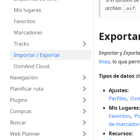
Si el tamaño de 
archivo
.
.osf
Mis lugares
Favoritos
Marcadores
Exportar
Tracks
Importar
y
Exporta
Importar / Exportar
línea
, lo que per
OsmAnd Cloud
Tipos de datos
di
Navegación
Planificar ruta
Ajustes:
Perfiles
,
Osm
Plugins
Mis Lugares
Compras
Favoritos
,
Pi
Buscar
de marcador
Recursos:
Web Planner