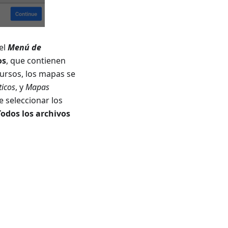
el
Menú de
os
, que contienen
cursos, los mapas se
icos
, y
Mapas
 seleccionar los
Todos los archivos