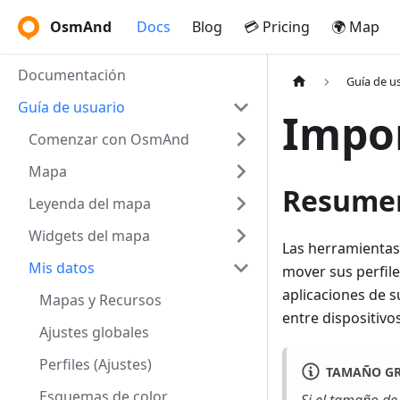
OsmAnd
Docs
Blog
💳 Pricing
🌍 Map
Documentación
Guía de u
Guía de usuario
Impor
Comenzar con OsmAnd
Mapa
Resume
Leyenda del mapa
Widgets del mapa
Las herramienta
Mis datos
mover sus perfiles
aplicaciones de s
Mapas y Recursos
entre dispositivo
Ajustes globales
Perfiles (Ajustes)
TAMAÑO G
Esquemas de color