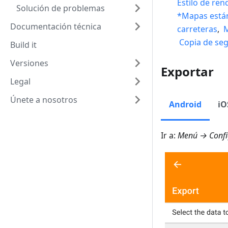
Estilo de ren
Solución de problemas
*Mapas están
Documentación técnica
carreteras
,
M
Copia de seg
Build it
Versiones
Exportar
Legal
Únete a nosotros
Android
iO
Ir a:
Menú → Config