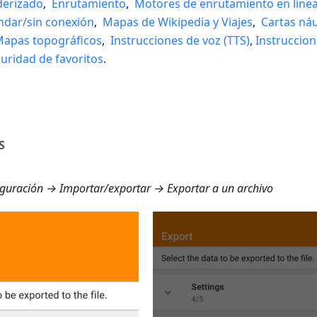
derizado
,
Enrutamiento
,
Motores de enrutamiento en líne
dar/sin conexión
,
Mapas de Wikipedia y Viajes
,
Cartas náu
apas topográficos
,
Instrucciones de voz (TTS)
,
Instruccion
uridad de favoritos
.
S
uración → Importar/exportar → Exportar a un archivo