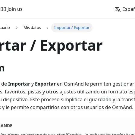
🚵‍♂️ Join us
Espa
suario
Mis datos
Importar / Exportar
tar / Exportar
n
s de
Importar
y
Exportar
en OsmAnd le permiten gestionar 
, favoritos, pistas y otros ajustes utilizando un formato esp
u dispositivo. Este proceso simplifica el guardado y la tran
s y le permite compartirlos con otros usuarios de OsmAnd.
RANDE