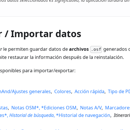
los datos seleccionados es significativo, la aplicación tardará u
 / Importar datos
r
le permiten guardar datos de
archivos
generados o
.osf
mite restaurar la información después de la reinstalación.
sponibles para importar/exportar:
And/Ajustes generales
,
Colores
,
Acción rápida
,
Tipo de P
:
stas
,
Notas OSM*, *Ediciones OSM
,
Notas A/V
,
Marcadore
es*,
Historial de búsqueda
, *Historial de navegación
,
Itinerar