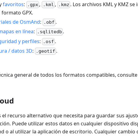
y
favoritos
:
,
,
. Los archivos KML y KMZ se
.gpx
.kml
.kmz
l formato GPX.
riales de OsmAnd
:
.
.obf
mapas en línea
:
.
.sqlitedb
uridad y perfiles
:
.
.osf
ura / datos 3D
:
.
.geotif
écnica general de todos los formatos compatibles, consult
loud
 el recurso alternativo que necesita para guardar sus ajust
ción. Puede utilizar estos datos en cualquier dispositivo dis
 o al utilizar la aplicación de escritorio. Cualquier cambio