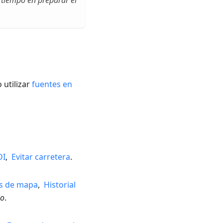
n tiempo en preparar el
 utilizar
fuentes en
DI
,
Evitar carretera
.
s de mapa
,
Historial
io
.