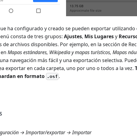
que ha configurado y creado se pueden exportar utilizando 
menú consta de tres grupos:
Ajustes
,
Mis Lugares
y
Recurs
s de archivos disponibles. Por ejemplo, en la sección de Re
o en
Mapas estándares
,
Wikipedia y mapas turísticos
,
Mapas náut
una navegación más fácil y una exportación selectiva. Puede
a exportar en cada carpeta, uno por uno o todos a la vez.
guardan en formato
.
.osf
S
guración → Importar/exportar → Importar