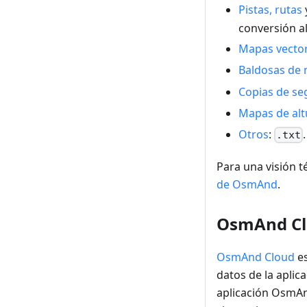
Pistas, rutas
conversión a
Mapas vecto
Baldosas de 
Copias de seg
Mapas de alt
Otros
:
.
.txt
Para una visión t
de OsmAnd
.
OsmAnd C
OsmAnd Cloud
es
datos de la aplica
aplicación OsmAnd