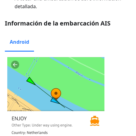
detallada.
Información de la embarcación AIS
Android