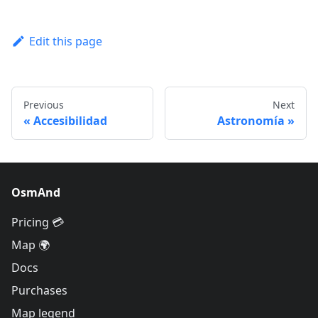
Edit this page
Previous
Next
Accesibilidad
Astronomía
OsmAnd
Pricing 💳
Map 🌍
Docs
Purchases
Map legend