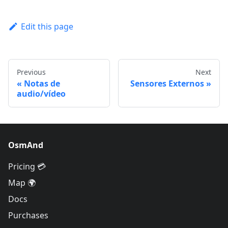
Edit this page
Previous
Next
Notas de
Sensores Externos
audio/vídeo
OsmAnd
Pricing 💳
Map 🌍
Docs
Purchases