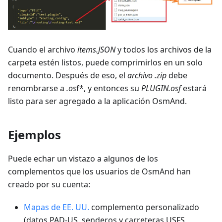
Cuando el archivo
items.JSON
y todos los archivos de la
carpeta estén listos, puede comprimirlos en un solo
documento. Después de eso, el
archivo .zip
debe
renombrarse a
.os
f*, y entonces su
PLUGIN.osf
estará
listo para ser agregado a la aplicación OsmAnd.
Ejemplos
Puede echar un vistazo a algunos de los
complementos que los usuarios de OsmAnd han
creado por su cuenta:
Mapas de EE. UU.
complemento personalizado
(datos PAD-US, senderos y carreteras USFS,