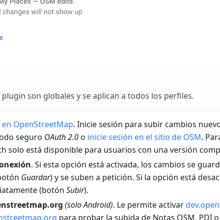
 plugin son globales y se aplican a todos los perfiles.
ón en OpenStreetMap
. Inicie sesión para subir cambios nuev
étodo seguro
OAuth 2.0
o
inicie sesión en el sitio de OSM
. Par
 solo está disponible para usuarios con una versión compa
conexión
. Si esta opción está activada, los cambios se gua
(botón
Guardar
) y se suben a petición. Si la opción está desa
iatamente (botón
Subir
).
enstreetmap.org
(solo Android)
. Le permite activar
dev.open
nstreetmap.org
para probar la subida de Notas OSM, PDI o