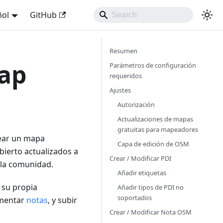
ñol
GitHub
Resumen
Map
Parámetros de configuración
requeridos
Ajustes
Autorización
Actualizaciones de mapas
gratuitas para mapeadores
rear un mapa
Capa de edición de OSM
bierto actualizados a
Crear / Modificar PDI
 la comunidad.
Añadir etiquetas
 su propia
Añadir tipos de PDI no
soportados
omentar
notas
, y subir
Crear / Modificar Nota OSM