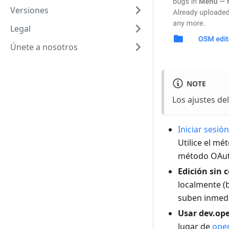
Versiones
Legal
Únete a nosotros
NOTE
Los ajustes del
Iniciar sesi
Utilice el m
método OAuth
Edición sin 
localmente 
suben inmed
Usar dev.op
lugar de
ope