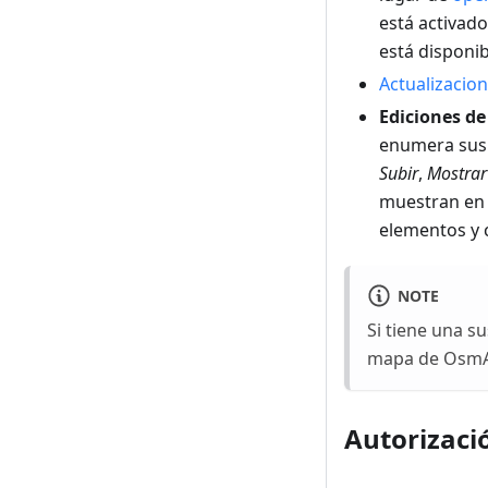
está activad
está disponib
Actualizacio
Ediciones d
enumera sus 
Subir
,
Mostrar
muestran en l
elementos y c
NOTE
Si tiene una s
mapa de OsmAn
Autorizaci