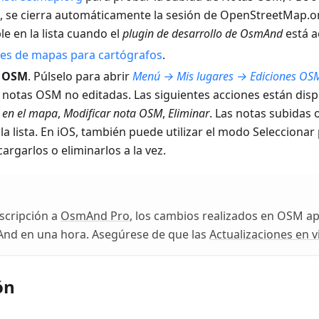
o, se cierra automáticamente la sesión de OpenStreetMap.or
le en la lista cuando el
plugin de desarrollo de OsmAnd
está a
nes de mapas para cartógrafos
.
e OSM
. Púlselo para abrir
Menú → Mis lugares → Ediciones OS
notas OSM no editadas. Las siguientes acciones están dispo
 en el mapa
,
Modificar nota OSM
,
Eliminar
. Las notas subidas 
a lista. En iOS, también puede utilizar el modo Seleccionar 
argarlos o eliminarlos a la vez.
uscripción a
OsmAnd Pro
, los cambios realizados en OSM a
d en una hora. Asegúrese de que las
Actualizaciones en v
ón