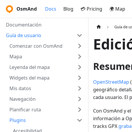
OsmAnd
Docs
Blog
💳 Pricing
🌍 Map
Documentación
Guía de u
Guía de usuario
Edici
Comenzar con OsmAnd
Mapa
Resume
Leyenda del mapa
Widgets del mapa
OpenStreetMap
(
Mis datos
geográfico detall
cada usuario. El 
Navegación
Planificar ruta
Con OsmAnd y el 
información a Op
Plugins
tracks GPX
graba
Accesibilidad