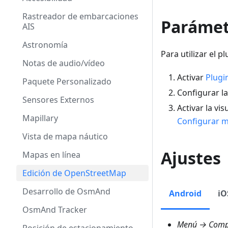
Rastreador de embarcaciones
Parámet
AIS
Astronomía
Para utilizar el p
Notas de audio/vídeo
Activar
Plugi
Paquete Personalizado
Configurar l
Sensores Externos
Activar la vi
Mapillary
Configurar 
Vista de mapa náutico
Ajustes
Mapas en línea
Edición de OpenStreetMap
Desarrollo de OsmAnd
Android
iO
OsmAnd Tracker
Menú → Compl