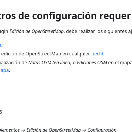
ros de configuración requer
lugin
Edición de OpenStreetMap
, debe realizar los siguientes a
n
.
a edición de OpenStreetMap en cualquier
perfil
.
sualización de
Notas OSM (en línea)
o
Ediciones OSM
en el mapa
mapa
.
S
ementos → Edición de OpenStreetMap → Configuración