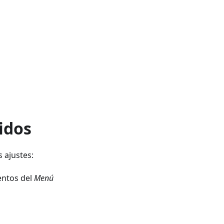
idos
 ajustes:
entos del
Menú