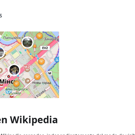
S
en Wikipedia