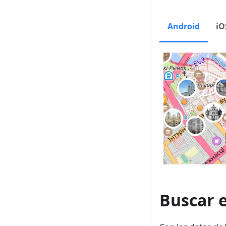
Android
iO
Buscar 