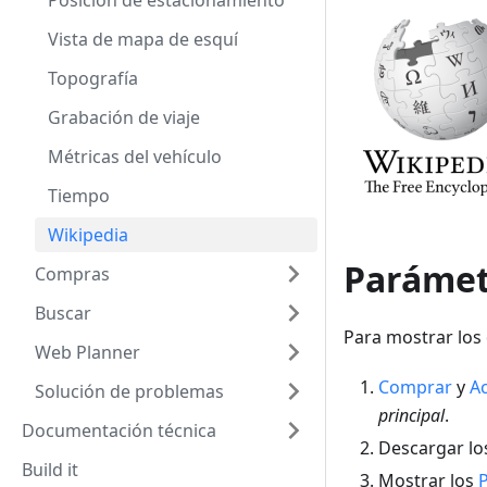
Posición de estacionamiento
Vista de mapa de esquí
Topografía
Grabación de viaje
Métricas del vehículo
Tiempo
Wikipedia
Parámet
Compras
Buscar
Para mostrar los 
Web Planner
Comprar
y
Ac
Solución de problemas
principal
.
Documentación técnica
Descargar l
Build it
Mostrar los
P