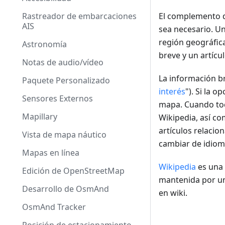
Rastreador de embarcaciones
El complemento d
AIS
sea necesario. Un
región geográfic
Astronomía
breve y un artícu
Notas de audio/vídeo
La información b
Paquete Personalizado
interés
"). Si la 
Sensores Externos
mapa. Cuando toc
Mapillary
Wikipedia, así co
artículos relacio
Vista de mapa náutico
cambiar de idiom
Mapas en línea
Wikipedia
es una 
Edición de OpenStreetMap
mantenida por un
Desarrollo de OsmAnd
en wiki.
OsmAnd Tracker