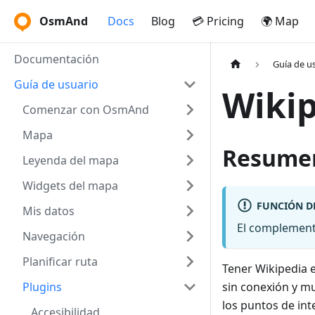
OsmAnd
Docs
Blog
💳 Pricing
🌍 Map
Documentación
Guía de u
Guía de usuario
Wiki
Comenzar con OsmAnd
Mapa
Resume
Leyenda del mapa
Widgets del mapa
FUNCIÓN D
Mis datos
El complement
Navegación
Planificar ruta
Tener Wikipedia e
Plugins
sin conexión y mu
los puntos de int
Accesibilidad