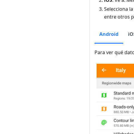
iOS
. Ve a:
Men
Selecciona la
entre otros 
Android
iO
Para ver qué dat