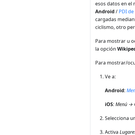
esos datos en el 
Android
/
PDI de
cargadas median
ciclismo, otro per
Para mostrar u oc
la opción
Wikipe
Para mostrar/ocul
Ve a:
Android
:
Men
iOS
:
Menú → C
Selecciona un
Activa
Lugare