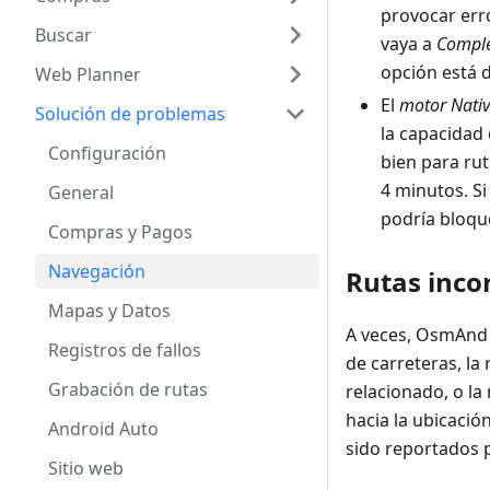
provocar er
Buscar
vaya a
Comple
opción está 
Web Planner
El
motor Nativ
Solución de problemas
la capacidad 
Configuración
bien para ru
4 minutos. Si
General
podría bloqu
Compras y Pagos
Navegación
Rutas incor
Mapas y Datos
A veces, OsmAnd 
Registros de fallos
de carreteras, l
Grabación de rutas
relacionado, o la
hacia la ubicació
Android Auto
sido reportados 
Sitio web