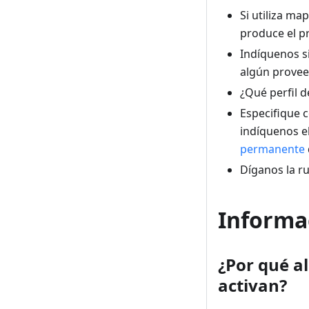
Si utiliza ma
produce el p
Indíquenos si
algún prove
¿Qué perfil d
Especifique c
indíquenos el
permanente
Díganos la r
Informac
¿Por qué a
activan?