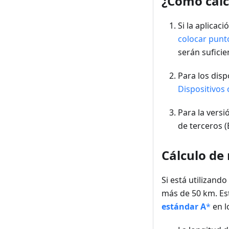
¿Cómo calc
Si la aplicac
colocar punt
serán suficie
Para los dis
Dispositivos
Para la vers
de terceros 
Cálculo de
Si está utilizando 
más de 50 km. Es
estándar A
*
en l