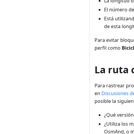
La longitud d
El número de 
Está utilizan
de esta longi
Para evitar bloqu
perfil como
Bicic
La ruta 
Para rastrear pr
en
Discusiones d
posible la siguie
¿Qué versión
¿Utiliza los 
OsmAnd, o map