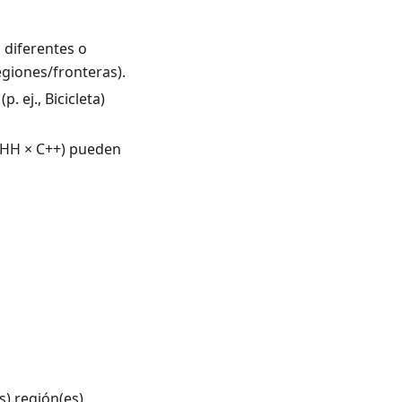
 diferentes o
giones/fronteras).
 ej., Bicicleta)
 HH × C++) pueden
s) región(es)