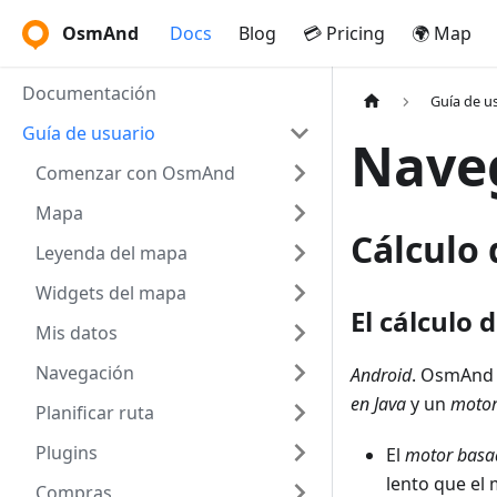
OsmAnd
Docs
Blog
💳 Pricing
🌍 Map
Documentación
Guía de u
Guía de usuario
Nave
Comenzar con OsmAnd
Mapa
Cálculo 
Leyenda del mapa
Widgets del mapa
El cálculo 
Mis datos
Navegación
Android
. OsmAnd 
en Java
y un
motor
Planificar ruta
Plugins
El
motor basa
lento que el 
Compras