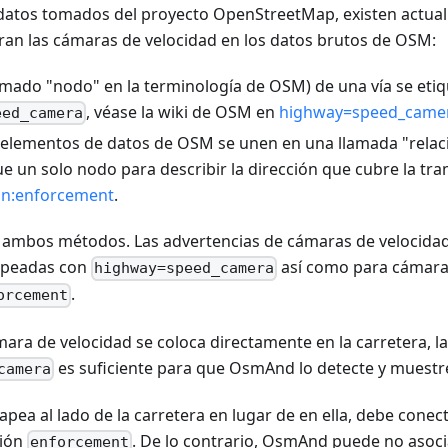
datos tomados del proyecto OpenStreetMap, existen actu
ran las cámaras de velocidad en los datos brutos de OSM:
amado "nodo" en la terminología de OSM) de una vía se eti
, véase la wiki de OSM en
highway=speed_came
eed_camera
elementos de datos de OSM se unen en una llamada "relac
e un solo nodo para describir la dirección que cubre la tra
on
:enforcement
.
mbos métodos. Las advertencias de cámaras de velocidad
apeadas con
así como para cámaras
highway=speed_camera
.
orcement
ara de velocidad se coloca directamente en la carretera, la
es suficiente para que OsmAnd lo detecte y muestr
camera
apea al lado de la carretera en lugar de en ella, debe conect
ción
. De lo contrario, OsmAnd puede no asoci
enforcement