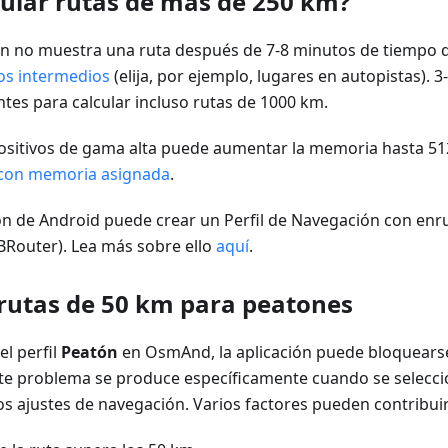
ular rutas de más de 250 km?
ión no muestra una ruta después de 7-8 minutos de tiempo d
os intermedios
(elija, por ejemplo, lugares en autopistas). 
ntes para calcular incluso rutas de 1000 km.
positivos de gama alta puede aumentar la memoria hasta 5
 con memoria asignada
.
ión de Android puede crear un Perfil de Navegación con enr
(BRouter). Lea más sobre ello
aquí
.
 rutas de 50 km para peatones
el perfil
Peatón
en OsmAnd, la aplicación puede bloquearse 
te problema se produce específicamente cuando se selecci
os ajustes de navegación. Varios factores pueden contribui