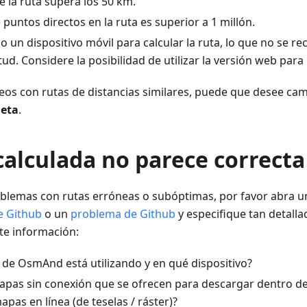
e la ruta supera los 50 km.
puntos directos en la ruta es superior a 1 millón.
do un dispositivo móvil para calcular la ruta, lo que no se 
tud. Considere la posibilidad de utilizar la versión web par
eos con rutas de distancias similares, puede que desee cam
leta
.
calculada no parece correcta
oblemas con rutas erróneas o subóptimas, por favor abra u
e Github
o un
problema de Github
y especifique tan detal
nte información:
 de OsmAnd está utilizando y en qué dispositivo?
mapas sin conexión que se ofrecen para descargar dentro de
as en línea (de teselas / ráster)?