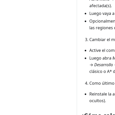
afectada(s).
Luego vaya 
Opcionalment
las regiones
Cambiar el m
Active el co
Luego abra
M
→
Desarrollo
clásico o A* 
Como último 
Reinstale la
ocultos).