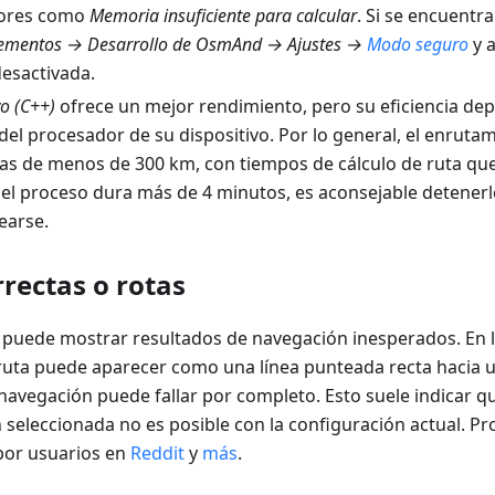
rores como
Memoria insuficiente para calcular
. Si se encuentr
mentos → Desarrollo de OsmAnd → Ajustes →
Modo seguro
y 
desactivada.
o (C++)
ofrece un mejor rendimiento, pero su eficiencia de
del procesador de su dispositivo. Por lo general, el enruta
tas de menos de 300 km, con tiempos de cálculo de ruta qu
 el proceso dura más de 4 minutos, es aconsejable detenerlo
earse.
rectas o rotas
puede mostrar resultados de navegación inesperados. En lu
a ruta puede aparecer como una línea punteada recta hacia 
 navegación puede fallar por completo. Esto suele indicar 
n seleccionada no es posible con la configuración actual. P
por usuarios en
Reddit
y
más
.