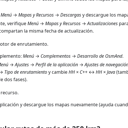
a
Menú
→
Mapas y Recursos
→
Descargas
y descargue los map
e, verifique
Menú
→
Mapas y Recursos
→
Actualizaciones
para
 compartan la misma fecha de actualización.
otor de enrutamiento.
mplemento:
Menú
→
Complementos
→
Desarrollo de OsmAnd
.
enú
→
Ajustes
→
Perfil de la aplicación
→
Ajustes de navegació
→
Tipo de enrutamiento
y cambie
HH × C++
↔
HH × Java
(tamb
de dos fases).
recurso.
 aplicación y descargue los mapas nuevamente (ayuda cuando