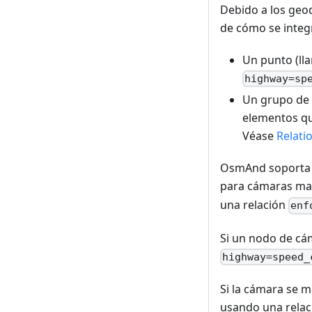
Debido a los geo
de cómo se integ
Un punto (ll
highway=sp
Un grupo de 
elementos qu
Véase
Relati
OsmAnd soporta a
para cámaras m
una relación
enf
Si un nodo de cám
highway=speed_
Si la cámara se m
usando una rela