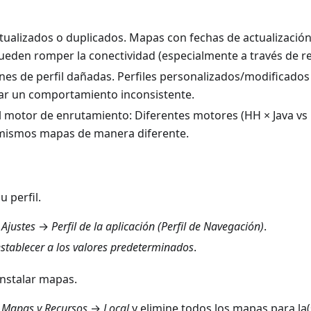
ualizados o duplicados. Mapas con fechas de actualización
ueden romper la conectividad (especialmente a través de re
es de perfil dañadas. Perfiles personalizados/modificados (p.
r un comportamiento inconsistente.
l motor de enrutamiento: Diferentes motores (HH × Java vs
mismos mapas de manera diferente.
u perfil.
→
Ajustes
→
Perfil de la aplicación (Perfil de Navegación)
.
stablecer a los valores predeterminados
.
instalar mapas.
→
Mapas y Recursos
→
Local
y elimine todos los mapas para la(