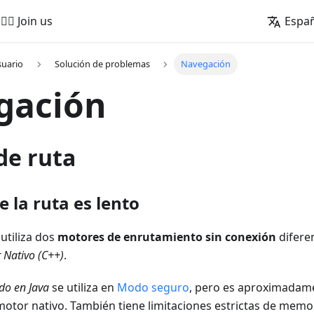
🚵‍♂️ Join us
Espa
suario
Solución de problemas
Navegación
gación
de ruta
de la ruta es lento
utiliza dos
motores de enrutamiento sin conexión
difere
 Nativo (C++)
.
do en Java
se utiliza en
Modo seguro
, pero es aproximadam
motor nativo. También tiene limitaciones estrictas de memo