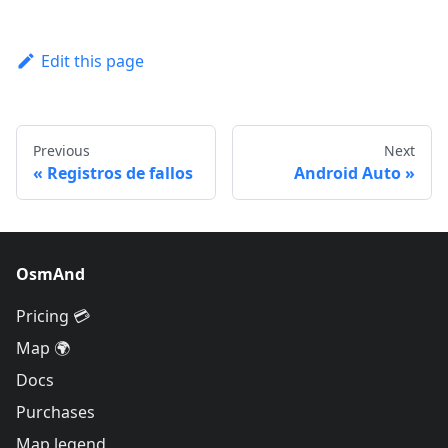
Edit this page
Previous
Next
Registros de fallos
Android Auto
OsmAnd
Pricing 💳
Map 🌍
Docs
Purchases
Map legend