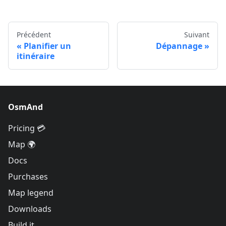
Précédent
Suivant
Planifier un
Dépannage
itinéraire
OsmAnd
Pricing 💳
Map 🌍
Docs
Purchases
Map legend
Downloads
Build it