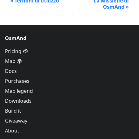
Termini di utilizzo
La Missione di
OsmAnd
OsmAnd
Pricing 💳
Map 🌍
Docs
Purchases
Map legend
Downloads
Build it
Giveaway
About