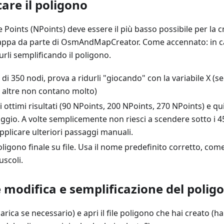
care il poligono
 Points (NPoints) deve essere il più basso possibile per la 
mappa da parte di OsmAndMapCreator. Come accennato: in cas
urli semplificando il poligono.
ù di 350 nodi, prova a ridurli "giocando" con la variabile X (
e altre non contano molto)
i ottimi risultati (90 NPoints, 200 NPoints, 270 NPoints) e qu
gio. A volte semplicemente non riesci a scendere sotto i 450
pplicare ulteriori passaggi manuali.
poligono finale su file. Usa il nome predefinito corretto, com
uscoli.
e modifica e semplificazione del polig
arica se necessario) e apri il file poligono che hai creato (ha