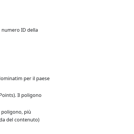
il numero ID della
 Nominatim per il paese
oints). Il poligono
l poligono, più
da del contenuto)