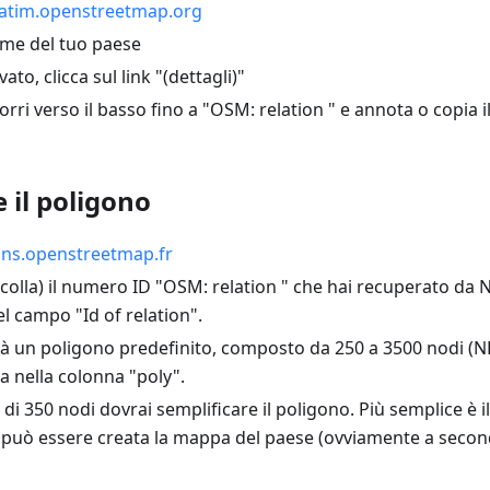
atim.openstreetmap.org
nome del tuo paese
ato, clicca sul link "(dettagli)"
corri verso il basso fino a "OSM: relation " e annota o copia 
 il poligono
ns.openstreetmap.fr
incolla) il numero ID "OSM: relation " che hai recuperato da
l campo "Id of relation".
à un poligono predefinito, composto da 250 a 3500 nodi (NP
va nella colonna "poly".
ù di 350 nodi dovrai semplificare il poligono. Più semplice è i
può essere creata la mappa del paese (ovviamente a secon