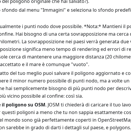
del poligono originale che hai salvato?).
 sfondo dal menu "Immagini" e seleziona lo sfondo prede
lmente i punti nodo dove possibile. *Nota:* Mantieni il pol
confine. Hai bisogno di una certa sovrapposizione ma cerca 
chilometri. La sovrapposizione nei paesi verrà generata due 
osizione significa meno tempo di rendering ed errori di re
isole cerca di mantenere una maggiore distanza (20 chilomet
ccettato e il mare è comunque "vuoto".
tto del tuo meglio puoi salvare il poligono aggiornato e c
nere il minor numero possibile di punti nodo, ma a volte un 
he hai semplicemente bisogno di più punti nodo per descri
 più vicino possibile al confine: così sia.
 il poligono su OSM
. JOSM ti chiederà di caricare il tuo l
r questi poligoni a meno che tu non sappia esattamente cos
i del mondo sono già perfettamente coperti in OpenStreetMap
n sarebbe in grado di darti i dettagli sul paese, e polygo