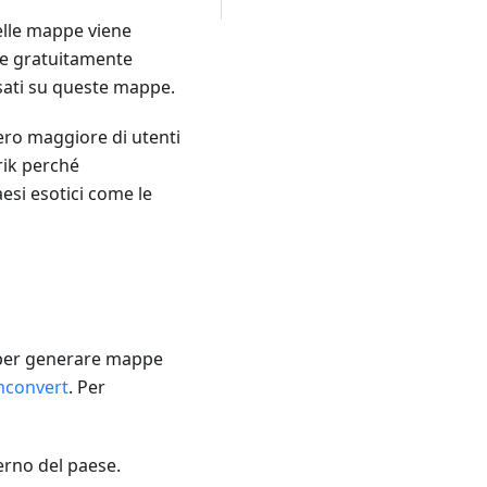
elle mappe viene
ce gratuitamente
asati su queste mappe.
mero maggiore di utenti
rik perché
esi esotici come le
 per generare mappe
convert
. Per
erno del paese.