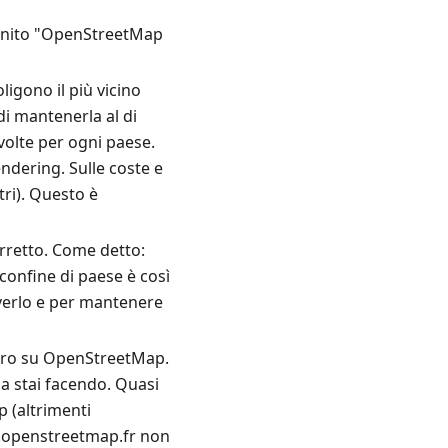
finito "OpenStreetMap
igono il più vicino
di mantenerla al di
volte per ogni paese.
ndering. Sulle coste e
ri). Questo è
orretto. Come detto:
confine di paese è così
verlo e per mantenere
avoro su OpenStreetMap.
a stai facendo. Quasi
 (altrimenti
ns.openstreetmap.fr non