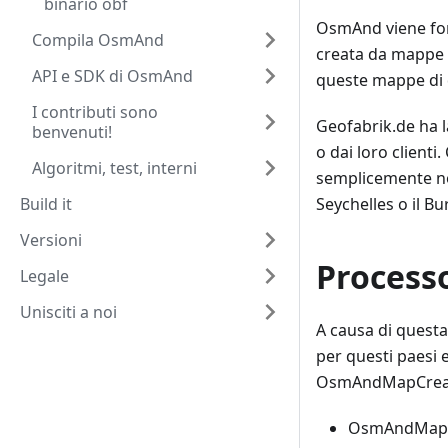
binario obf
OsmAnd viene for
Compila OsmAnd
creata da mappe d
API e SDK di OsmAnd
queste mappe di d
I contributi sono
Geofabrik.de ha l
benvenuti!
o dai loro client
Algoritmi, test, interni
semplicemente non
Build it
Seychelles o il Bu
Versioni
Processo
Legale
Unisciti a noi
A causa di quest
per questi paesi 
OsmAndMapCreator 
OsmAndMapCre