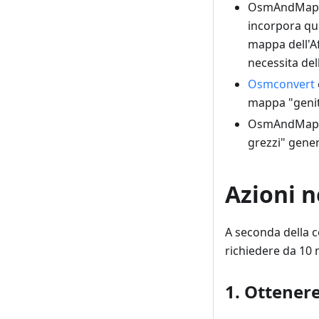
OsmAndMapCre
incorpora qu
mappa dell'A
necessita de
Osmconvert
mappa "genit
OsmAndMapCre
grezzi" gene
Azioni n
A seconda della c
richiedere da 10 m
1. Ottener