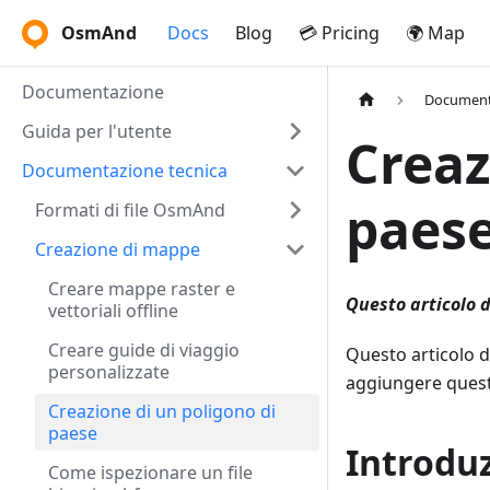
OsmAnd
Docs
Blog
💳 Pricing
🌍 Map
Documentazione
Document
Guida per l'utente
Creaz
Documentazione tecnica
paes
Formati di file OsmAnd
Creazione di mappe
Creare mappe raster e
Questo articolo d
vettoriali offline
Creare guide di viaggio
Questo articolo 
personalizzate
aggiungere quest
Creazione di un poligono di
paese
Introdu
Come ispezionare un file