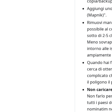
copia/backup 
Aggiungi uno
(Mapnik)".
Rimuovi manua
possibile al 
sotto di 2-5 
Meno sovrapp
intorno alle 
ampiamente a
Quando hai fa
cerca di otte
complicato c
il poligono il
Non caricare
Non farlo pe
tutti i paes
nominatim no