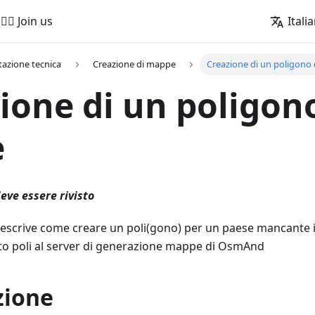
🚵‍♂️ Join us
Itali
azione tecnica
Creazione di mappe
Creazione di un poligono 
ione di un poligono
e
eve essere rivisto
descrive come creare un poli(gono) per un paese mancante 
o poli al server di generazione mappe di OsmAnd
zione