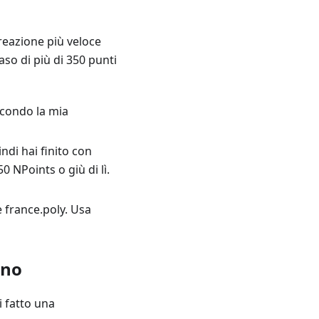
creazione più veloce
o di più di 350 punti
secondo la mia
indi hai finito con
 NPoints o giù di lì.
e france.poly. Usa
ono
i fatto una