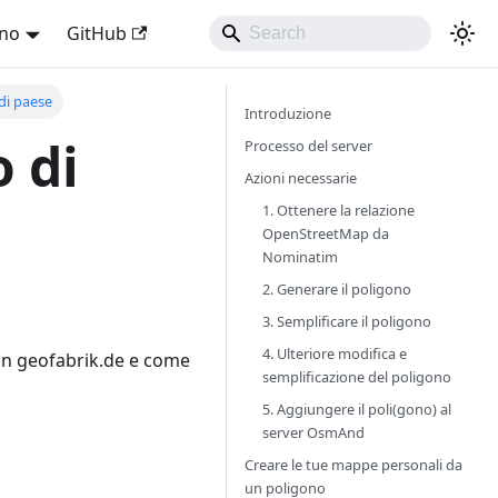
ano
GitHub
di paese
Introduzione
 di
Processo del server
Azioni necessarie
1. Ottenere la relazione
OpenStreetMap da
Nominatim
2. Generare il poligono
3. Semplificare il poligono
4. Ulteriore modifica e
in geofabrik.de e come
semplificazione del poligono
5. Aggiungere il poli(gono) al
server OsmAnd
Creare le tue mappe personali da
un poligono