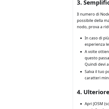
3. Semplifi
Il numero di Node
possibile della 
nodo, prova a rid
In caso di pi
esperienza l
A volte ottien
questo passag
Quindi devi a
Salva il tuo 
caratteri min
4. Ulterior
Apri JOSM (sc