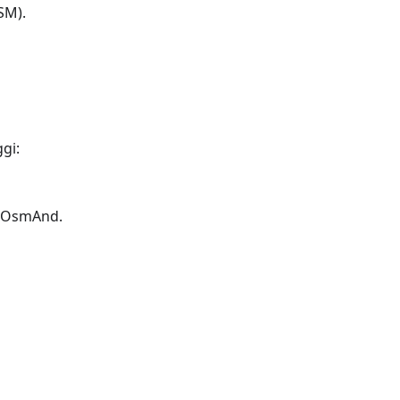
SM).
gi:
di OsmAnd.