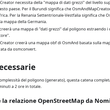
ator necessita della "mappa di dati grezzi" del livello su
esto paese. Per il Burundi significa che OsmAndMapCreator
frica. Per la Renania Settentrionale-Vestfalia significa c
lla mappa della Germania.
creerà una mappa di "dati grezzi" dal poligono estraendo i 
ore".
ator creerà una mappa obf di OsmAnd basata sulla mappa
rata da osmconvert.
ecessarie
omplessità del poligono (generato), questa catena completa
inuti a 2 ore in totale.
e la relazione OpenStreetMap da Nom