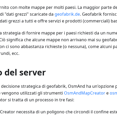
nito con molte mappe per molti paesi. La maggior parte d
i "dati grezzi" scaricate da
geofabrik.de
. Geofabrik fornis
ati grezzi a tutti e offre servizi e prodotti (commerciali) b
a strategia di fornire mappe per i paesi richiesti da un nu
i. Ciò significa che alcune mappe non arrivano mai su geofab
 ci sono abbastanza richieste (o nessuna), come alcuni pa
rundi, ecc.
 del server
a decisione strategica di geofabrik, OsmAnd ha un'opzione
e vengono utilizzati gli strumenti
OsmAndMapCreator
e
osm
si tratta di un processo in tre fasi:
ator necessita di un poligono che circondi il confine est