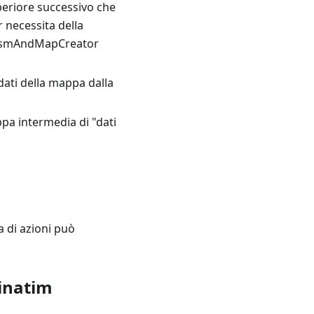
periore successivo che
 necessita della
he OsmAndMapCreator
dati della mappa dalla
 intermedia di "dati
 di azioni può
inatim