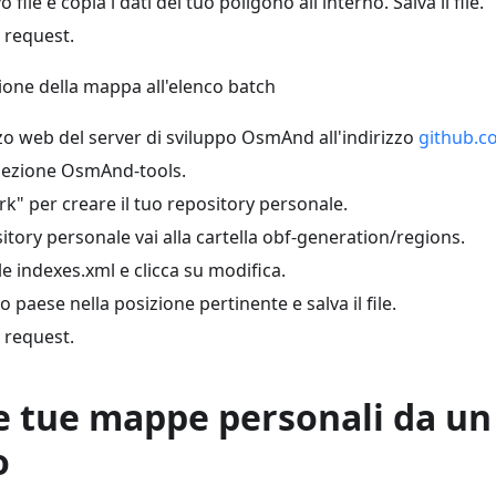
file e copia i dati del tuo poligono all'interno. Salva il file.
 request.
ione della mappa all'elenco batch
izzo web del server di sviluppo OsmAnd all'indirizzo
github.
 sezione OsmAnd-tools.
rk" per creare il tuo repository personale.
itory personale vai alla cartella obf-generation/regions.
ile indexes.xml e clicca su modifica.
o paese nella posizione pertinente e salva il file.
 request.
e tue mappe personali da un
o