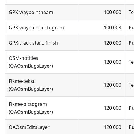
GPX-waypointnaam
100 000
Te
GPX-waypointpictogram
100 003
P
GPX-track start, finish
120 000
P
OSM-notities
120 000
Te
(OAOsmBugsLayer)
Fixme-tekst
120 000
Te
(OAOsmBugsLayer)
Fixme-pictogram
120 000
P
(OAOsmBugsLayer)
OAOsmEditsLayer
120 000
P