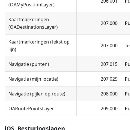
206 001
P
(OAMyPositionLayer)
Kaartmarkeringen
207 000
P
(OADestinationsLayer)
Kaartmarkeringen (tekst op
207 000
Te
lijn)
Navigatie (punten)
207 015
P
Navigatie (mijn locatie)
207 025
P
Navigatie (pijlen op route)
208 000
P
OARoutePointsLayer
209 000
P
iOS. Besturingslagen