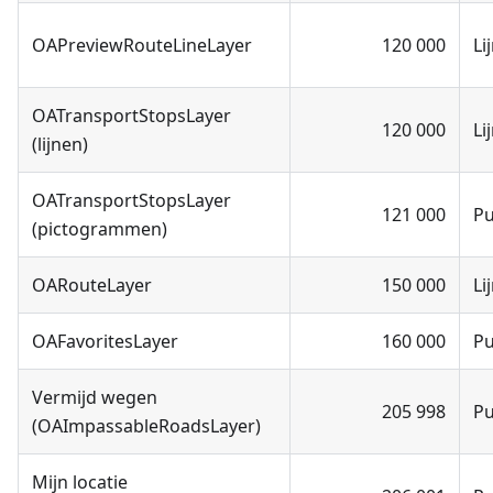
OAPreviewRouteLineLayer
120 000
Li
OATransportStopsLayer
120 000
Li
(lijnen)
OATransportStopsLayer
121 000
P
(pictogrammen)
OARouteLayer
150 000
Li
OAFavoritesLayer
160 000
P
Vermijd wegen
205 998
P
(OAImpassableRoadsLayer)
Mijn locatie