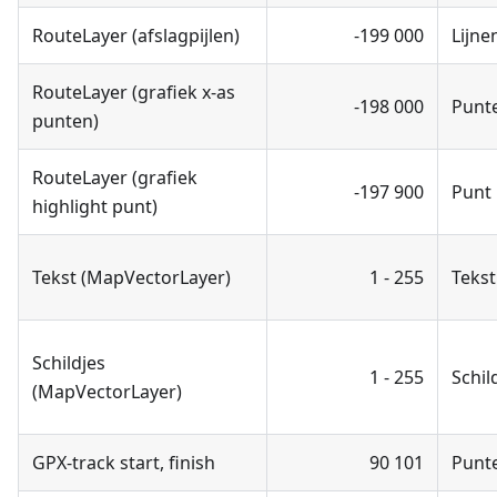
RouteLayer (afslagpijlen)
-199 000
Lijne
RouteLayer (grafiek x-as
-198 000
Punt
punten)
RouteLayer (grafiek
-197 900
Punt
highlight punt)
Tekst (MapVectorLayer)
1 - 255
Tekst
Schildjes
1 - 255
Schil
(MapVectorLayer)
GPX-track start, finish
90 101
Punt