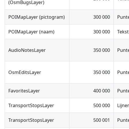
(OsmBugsLayer)
POIMapLayer (pictogram)
300 000
Punt
POIMapLayer (naam)
300 000
Tekst
AudioNotesLayer
350 000
Punt
OsmEditsLayer
350 000
Punt
FavoritesLayer
400 000
Punt
TransportStopsLayer
500 000
Lijne
TransportStopsLayer
500 001
Punt