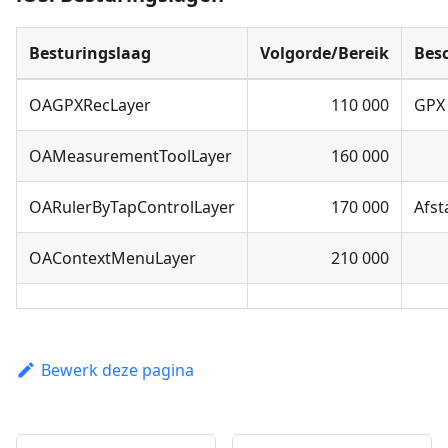
Besturingslaag
Volgorde/Bereik
Besc
OAGPXRecLayer
110 000
GPX
OAMeasurementToolLayer
160 000
OARulerByTapControlLayer
170 000
Afs
OAContextMenuLayer
210 000
Bewerk deze pagina