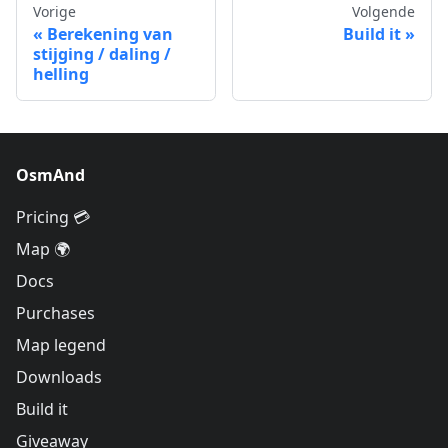
Vorige
Volgende
Berekening van
Build it
stijging / daling /
helling
OsmAnd
Pricing 💳
Map 🌍
Docs
Purchases
Map legend
Downloads
Build it
Giveaway