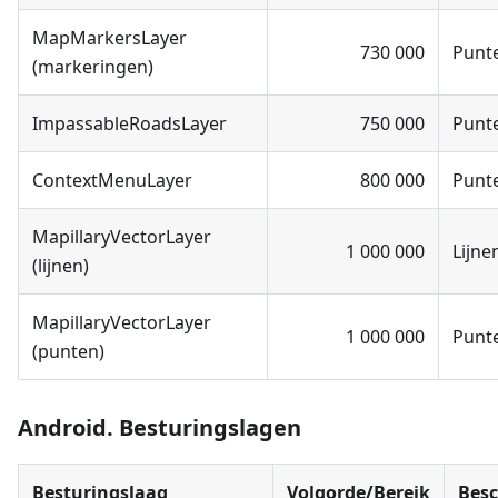
MapMarkersLayer
730 000
Punt
(markeringen)
ImpassableRoadsLayer
750 000
Punt
ContextMenuLayer
800 000
Punt
MapillaryVectorLayer
1 000 000
Lijne
(lijnen)
MapillaryVectorLayer
1 000 000
Punt
(punten)
Android. Besturingslagen
Besturingslaag
Volgorde/Bereik
Besc