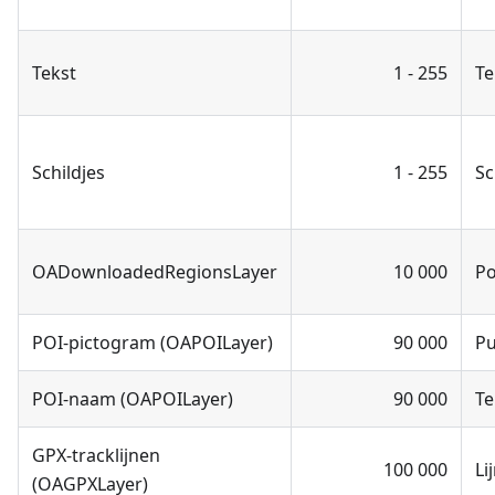
Tekst
1 - 255
Te
Schildjes
1 - 255
Sc
OADownloadedRegionsLayer
10 000
Po
POI-pictogram (OAPOILayer)
90 000
P
POI-naam (OAPOILayer)
90 000
Te
GPX-tracklijnen
100 000
Li
(OAGPXLayer)