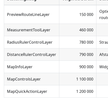
Opti
PreviewRouteLineLayer
150 000
rout
MeasurementToolLayer
460 000
RadiusRulerControlLayer
780 000
Stra
DistanceRulerControlLayer
790 000
Afst
MapInfoLayer
900 000
Widg
MapControlsLayer
1 100 000
MapQuickActionLayer
1 200 000