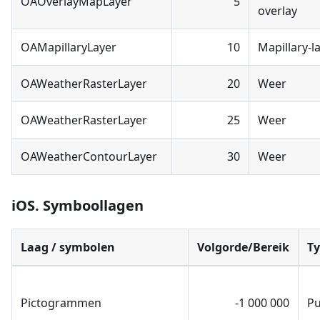
OAOverlayMapLayer
5
overlay
OAMapillaryLayer
10
Mapillary-l
OAWeatherRasterLayer
20
Weer
OAWeatherRasterLayer
25
Weer
OAWeatherContourLayer
30
Weer
iOS. Symboollagen
Laag / symbolen
Volgorde/Bereik
T
Pictogrammen
-1 000 000
P