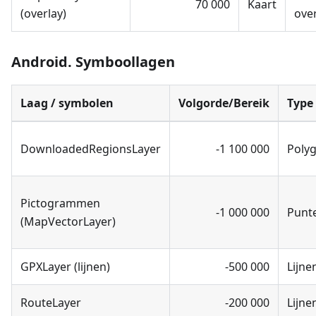
70 000
Kaart
(overlay)
ove
Android. Symboollagen
Laag / symbolen
Volgorde/Bereik
Type
DownloadedRegionsLayer
-1 100 000
Poly
Pictogrammen
-1 000 000
Punt
(MapVectorLayer)
GPXLayer (lijnen)
-500 000
Lijne
RouteLayer
-200 000
Lijne