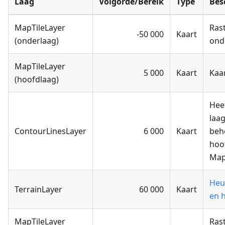
Laag
Volgorde/Bereik
Type
Bes
MapTileLayer
Ras
-50 000
Kaart
(onderlaag)
ond
MapTileLayer
5 000
Kaart
Kaa
(hoofdlaag)
Hee
laag
ContourLinesLayer
6 000
Kaart
beh
hoo
Map
Heu
TerrainLayer
60 000
Kaart
en h
MapTileLayer
Ras