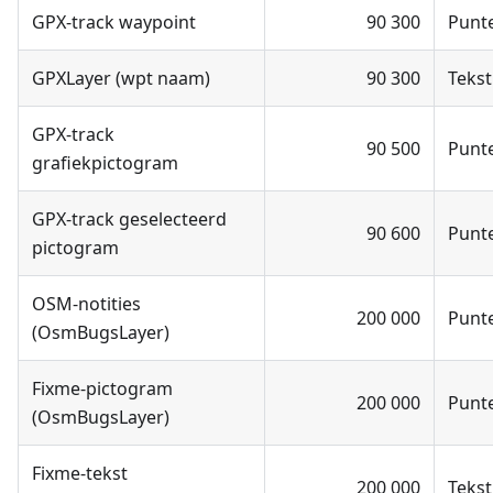
GPX-track waypoint
90 300
Punt
GPXLayer (wpt naam)
90 300
Tekst
GPX-track
90 500
Punt
grafiekpictogram
GPX-track geselecteerd
90 600
Punt
pictogram
OSM-notities
200 000
Punt
(OsmBugsLayer)
Fixme-pictogram
200 000
Punt
(OsmBugsLayer)
Fixme-tekst
200 000
Tekst