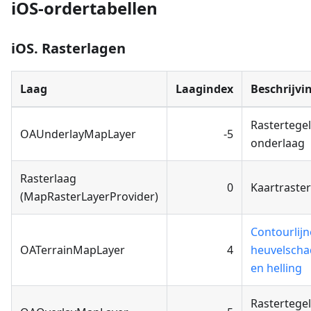
iOS-ordertabellen
iOS. Rasterlagen
Laag
Laagindex
Beschrijvi
Rastertege
OAUnderlayMapLayer
-5
onderlaag
Rasterlaag
0
Kaartraster
(MapRasterLayerProvider)
Contourlijn
OATerrainMapLayer
4
heuvelsch
en helling
Rastertege