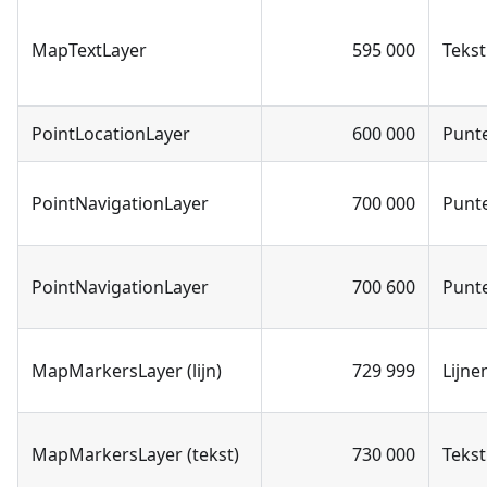
MapTextLayer
595 000
Tekst
PointLocationLayer
600 000
Punt
PointNavigationLayer
700 000
Punt
PointNavigationLayer
700 600
Punt
MapMarkersLayer (lijn)
729 999
Lijne
MapMarkersLayer (tekst)
730 000
Tekst