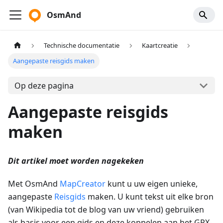
OsmAnd
Technische documentatie
Kaartcreatie
Aangepaste reisgids maken
Op deze pagina
Aangepaste reisgids
maken
Dit artikel moet worden nagekeken
Met OsmAnd
MapCreator
kunt u uw eigen unieke,
aangepaste
Reisgids
maken. U kunt tekst uit elke bron
(van Wikipedia tot de blog van uw vriend) gebruiken
als basis voor een gids en deze koppelen aan het GPX-