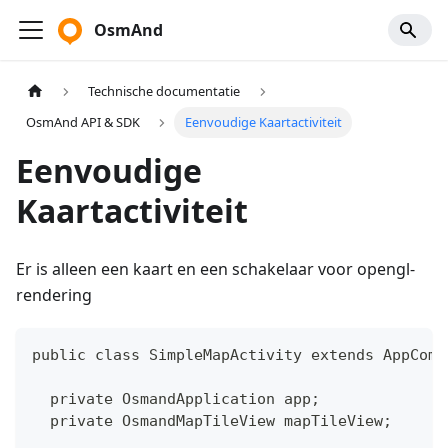
OsmAnd
Technische documentatie
OsmAnd API & SDK
Eenvoudige Kaartactiviteit
Eenvoudige
Kaartactiviteit
Er is alleen een kaart en een schakelaar voor opengl-
rendering
public class SimpleMapActivity extends AppComp
  private OsmandApplication app;
  private OsmandMapTileView mapTileView;