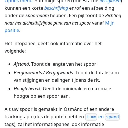
Opties menu
. Sommige sporen (meestal de
Reisgidsen
)
kunnen een korte
beschrijving
en/of een afbeelding
onder de
Spoornaam
hebben. Een pijl toont de
Richting
naar het dichtstbijzijnde punt van het spoor
vanaf
Mijn
positie
.
Het infopaneel geeft ook informatie over het
volgende:
Afstand
. Toont de lengte van het spoor.
Bergopwaarts
/
Bergafwaarts
. Toont de totale som
van stijgingen en dalingen tijdens de rit.
Hoogtebereik
. Geeft de minimale en maximale
hoogte op een spoor aan.
Als uw spoor is gemaakt in OsmAnd of een andere
tracking-app (dus de punten hebben
en
time
speed
tags), zal het informatiepaneel ook informatie