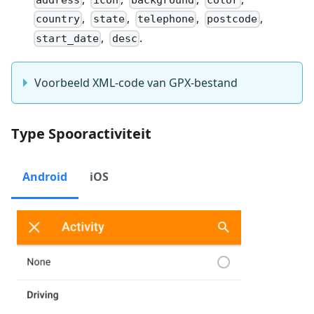
address
icon
background
color
,
,
,
,
country
state
telephone
postcode
,
.
start_date
desc
Voorbeeld XML-code van GPX-bestand
Type Spooractiviteit
Android
iOS