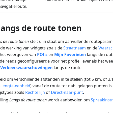
navigatieroute.
langs de route tonen
s de route tonen
stelt u in staat om aanvullende routeparam
r de werking van widgets zoals de
Straatnaam
en de
Waarsc
 het weergeven van
POI's
en
Mijn Favorieten
langs de rout
 de reeds geconfigureerde voor het profiel, evenals het we
n
Verkeerswaarschuwingen
langs de route.
id om verschillende afstanden in te stellen (tot 5 km, of 3,1
e
lengte-eenheid
) vanaf de route tot nabijgelegen punten is
gstypes zoals
Rechte lijn
of
Direct-naar-punt
.
lling
Langs de route tonen
wordt aanbevolen om
Spraakinstr
.