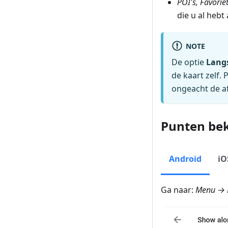
POI's, Favori
die u al hebt
NOTE
De optie
Langs
de kaart zelf.
ongeacht de af
Punten bek
Android
iO
Ga naar:
Menu → N