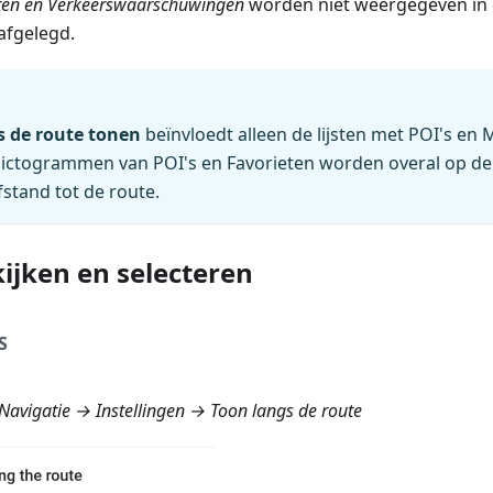
eten en Verkeerswaarschuwingen
worden niet weergegeven in d
 afgelegd.
 de route tonen
beïnvloedt alleen de lijsten met POI's en M
 Pictogrammen van POI's en Favorieten worden overal op d
stand tot de route.
ijken en selecteren
S
avigatie → Instellingen → Toon langs de route