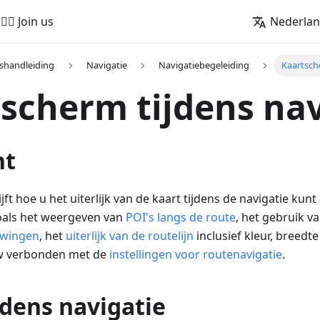
🚵‍♂️ Join us
Nederla
shandleiding
Navigatie
Navigatiebegeleiding
Kaartsch
scherm tijdens nav
ht
ijft hoe u het uiterlijk van de kaart tijdens de navigatie kun
oals het weergeven van
POI's langs de route
, het gebruik v
wingen
, het
uiterlijk van de routelijn
inclusief kleur, breedte
uw verbonden met de
instellingen voor routenavigatie
.
jdens navigatie