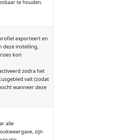
esbaar te houden.
rofiel exporteert en
 deze instelling,
rsies kon
activeerd zodra het
usgebied valt (zodat
e bocht wanneer deze
r alle
rookweergave, zijn
vigatie.