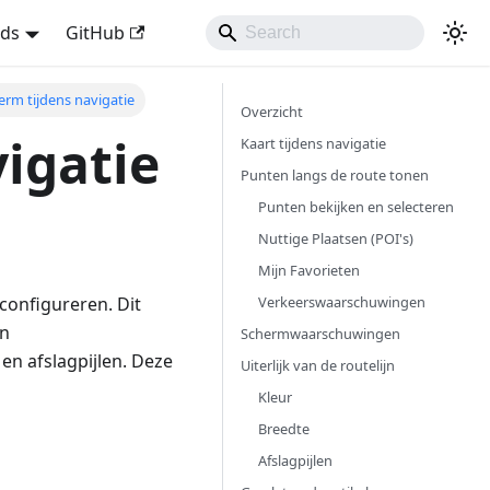
nds
GitHub
erm tijdens navigatie
Overzicht
igatie
Kaart tijdens navigatie
Punten langs de route tonen
Punten bekijken en selecteren
Nuttige Plaatsen (POI's)
Mijn Favorieten
Verkeerswaarschuwingen
t configureren. Dit
an
Schermwaarschuwingen
 en afslagpijlen. Deze
Uiterlijk van de routelijn
Kleur
Breedte
Afslagpijlen