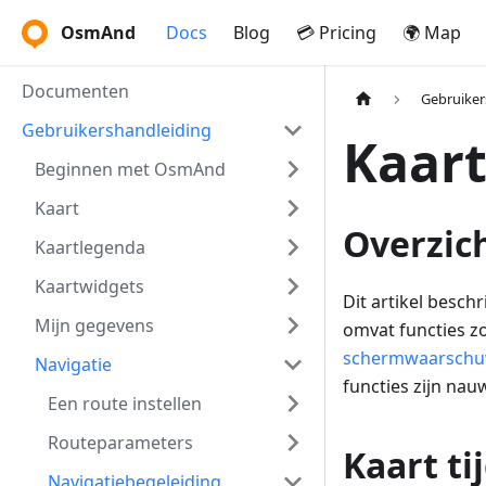
OsmAnd
Docs
Blog
💳 Pricing
🌍 Map
Documenten
Gebruiker
Gebruikershandleiding
Kaart
Beginnen met OsmAnd
Kaart
Overzic
Kaartlegenda
Kaartwidgets
Dit artikel beschr
Mijn gegevens
omvat functies z
schermwaarschu
Navigatie
functies zijn na
Een route instellen
Routeparameters
Kaart ti
Navigatiebegeleiding