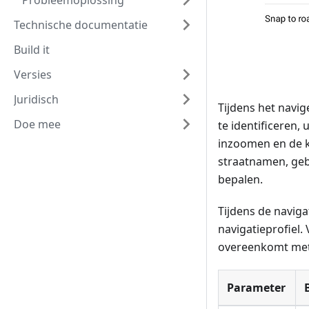
Probleemoplossing
Technische documentatie
Build it
Versies
Juridisch
Tijdens het navi
Doe mee
te identificeren,
inzoomen en de k
straatnamen, geb
bepalen.
Tijdens de naviga
navigatieprofiel.
overeenkomt met 
Parameter