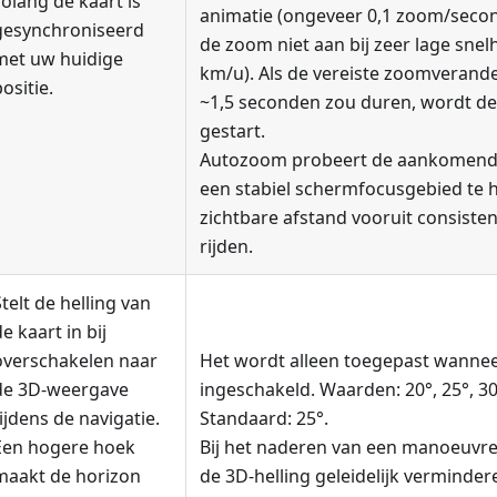
zolang de kaart is
animatie (ongeveer 0,1 zoom/seco
gesynchroniseerd
de zoom niet aan bij zeer lage sne
met uw huidige
km/u). Als de vereiste zoomverand
ositie.
~1,5 seconden zou duren, wordt de
gestart.
Autozoom probeert de aankomend
een stabiel schermfocusgebied te 
zichtbare afstand vooruit consistent 
rijden.
Stelt de helling van
e kaart in bij
overschakelen naar
Het wordt alleen toegepast wannee
de 3D-weergave
ingeschakeld. Waarden: 20°, 25°, 30°
tijdens de navigatie.
Standaard: 25°.
Een hogere hoek
Bij het naderen van een manoeuvre
maakt de horizon
de 3D-helling geleidelijk verminde