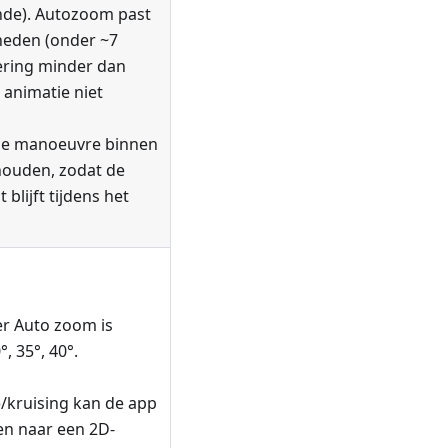
nde). Autozoom past
lheden (onder ~7
ering minder dan
 animatie niet
e manoeuvre binnen
houden, zodat de
blijft tijdens het
r Auto zoom is
, 35°, 40°.
/kruising kan de app
ren naar een 2D-