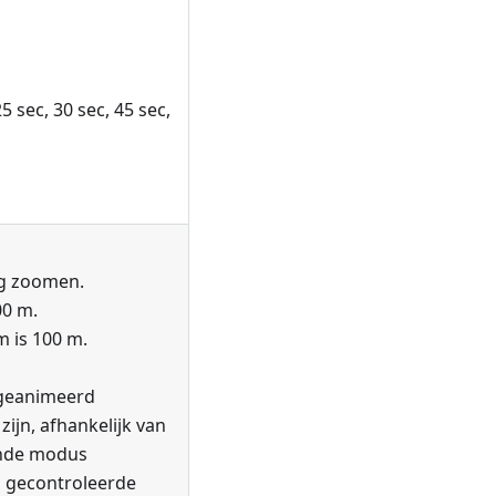
25 sec, 30 sec, 45 sec,
g zoomen.
00 m.
m is 100 m.
geanimeerd
zijn, afhankelijk van
ende modus
 gecontroleerde