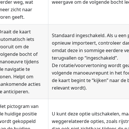
verder weg, wat
weergave om de volgende bocht le
meer zicht naar
voren geeft.
Draait de kaart
Standaard ingeschakeld. Als u een p
automatisch iets
opnieuw importeert, controleer dan
vooruit om de
omdat deze in sommige eerdere ve
volgende bocht of
terugvallen op “ingeschakeld”.
manoeuvre tijdens
De rotatie/voorvertoning wordt ge
de navigatie te
volgende manoeuvrepunt in het foc
tonen. Helpt om
de kaart begint te “kijken” naar d
aankomende acties
relevant wordt).
te anticiperen.
Het pictogram van
de huidige positie
U kunt deze optie uitschakelen, maa
wordt gekoppeld
weggerelateerde opties, zoals rijst
aan de huidige
dan ook niet zichtbaar tijdens de na