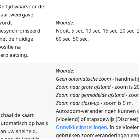
De tijd waarvoor de
kaartweergave
wordt
Waarde:
gesynchroniseerd
Nooit, 5 sec, 10 sec, 15 sec, 20 sec, 
met de huidige
60 sec, 50 sec.
positie na
verplaatsing.
Waarde:
Geen automatische zoom
- handmati
Zoom naar grote afstand
- zoom is 2
Zoom naar gemiddelde afstand
- zoo
Zoom naar close-up
- zoom is 5 m.
Autozoom-veranderingen kunnen 
Schaal de kaart
(Vloeiend) of stapsgewijs (Discreet) 
automatisch op basis
Ontwikkelinstellingen
. In de Vloei
van uw snelheid,
gebruiken zoomveranderingen een