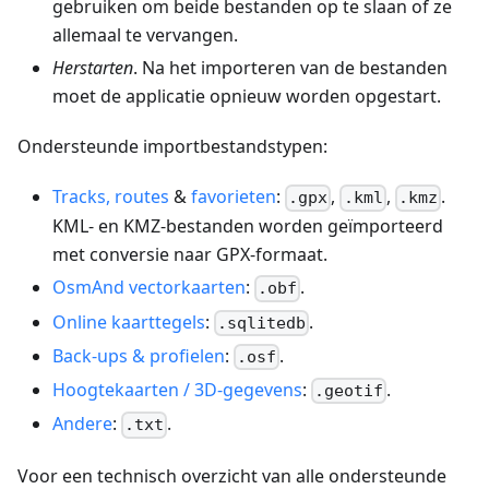
gebruiken om beide bestanden op te slaan of ze
allemaal te vervangen.
Herstarten
. Na het importeren van de bestanden
moet de applicatie opnieuw worden opgestart.
Ondersteunde importbestandstypen:
Tracks, routes
&
favorieten
:
,
,
.
.gpx
.kml
.kmz
KML- en KMZ-bestanden worden geïmporteerd
met conversie naar GPX-formaat.
OsmAnd vectorkaarten
:
.
.obf
Online kaarttegels
:
.
.sqlitedb
Back-ups & profielen
:
.
.osf
Hoogtekaarten / 3D-gegevens
:
.
.geotif
Andere
:
.
.txt
Voor een technisch overzicht van alle ondersteunde