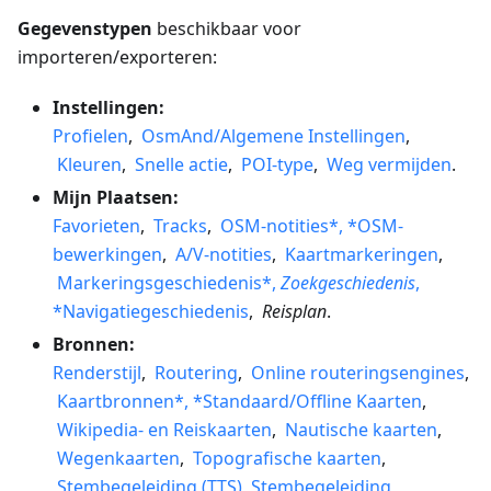
Gegevenstypen
beschikbaar voor
importeren/exporteren:
Instellingen:
Profielen
,
OsmAnd/Algemene Instellingen
,
Kleuren
,
Snelle actie
,
POI-type
,
Weg vermijden
.
Mijn Plaatsen:
Favorieten
,
Tracks
,
OSM-notities*, *OSM-
bewerkingen
,
A/V-notities
,
Kaartmarkeringen
,
Markeringsgeschiedenis*,
Zoekgeschiedenis
,
*Navigatiegeschiedenis
,
Reisplan
.
Bronnen:
Renderstijl
,
Routering
,
Online routeringsengines
,
Kaartbronnen*, *Standaard/Offline Kaarten
,
Wikipedia- en Reiskaarten
,
Nautische kaarten
,
Wegenkaarten
,
Topografische kaarten
,
Stembegeleiding (TTS)
,
Stembegeleiding