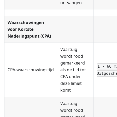
ontvangen
Waarschuwingen
voor Kortste
Naderingspunt (CPA)
Vaartuig
wordt rood
gemarkeerd
1 - 60 m
CPA-waarschuwingstijd
als de tijd tot
Uitgesch
CPA onder
deze limiet
komt
Vaartuig
wordt rood
gemarkeerd