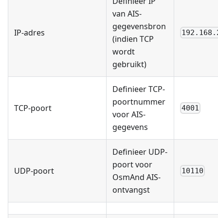
Definieer IP
van AIS-
gegevensbron
IP-adres
192.168.
(indien TCP
wordt
gebruikt)
Definieer TCP-
poortnummer
TCP-poort
4001
voor AIS-
gegevens
Definieer UDP-
poort voor
UDP-poort
10110
OsmAnd AIS-
ontvangst