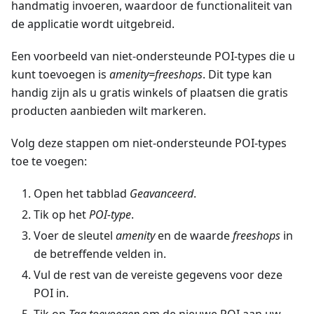
handmatig invoeren, waardoor de functionaliteit van
de applicatie wordt uitgebreid.
Een voorbeeld van niet-ondersteunde POI-types die u
kunt toevoegen is
amenity=freeshops
. Dit type kan
handig zijn als u gratis winkels of plaatsen die gratis
producten aanbieden wilt markeren.
Volg deze stappen om niet-ondersteunde POI-types
toe te voegen:
Open het tabblad
Geavanceerd
.
Tik op het
POI-type
.
Voer de sleutel
amenity
en de waarde
freeshops
in
de betreffende velden in.
Vul de rest van de vereiste gegevens voor deze
POI in.
Tik op
Tag toevoegen
om de nieuwe POI aan uw