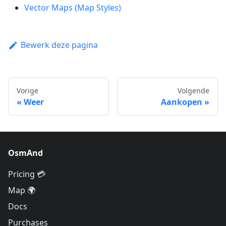
Vector Maps (Map Styles)
Bewerk deze pagina
Vorige
Volgende
Weer
Aankopen
OsmAnd
Pricing 💳
Map 🌍
Docs
Purchases