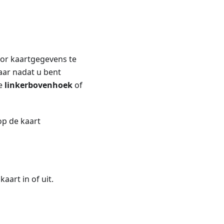
oor kaartgegevens te
baar nadat u bent
de
linkerbovenhoek
of
op de kaart
art in of uit.