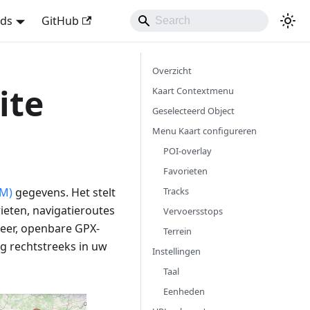
nds
GitHub
Overzicht
ite
Kaart Contextmenu
Geselecteerd Object
Menu Kaart configureren
POI-overlay
Favorieten
Tracks
M)
gegevens. Het stelt
ieten, navigatieroutes
Vervoersstops
 weer, openbare GPX-
Terrein
g rechtstreeks in uw
Instellingen
Taal
Eenheden