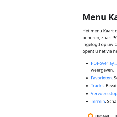
Menu Ka
Het menu Kaart c
beheren, zoals PO
ingelogd op uw O
opent u het via h
POI-overlay...
weergeven.
Favorieten
. 
Tracks
. Bevat
Vervoerssto
Terrein
. Scha