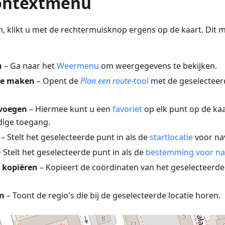
ontextmenu
, klikt u met de rechtermuisknop ergens op de kaart. Dit 
n
– Ga naar het
Weermenu
om weergegevens te bekijken.
te maken
– Opent de
Plan een route
-tool
met de geselecteerde
evoegen
– Hiermee kunt u een
favoriet
op elk punt op de ka
ige toegang.
– Stelt het geselecteerde punt in als de
startlocatie
voor nav
 Stelt het geselecteerde punt in als de
bestemming voor na
 kopiëren
– Kopieert de coördinaten van het geselecteerde
en
– Toont de regio's die bij de geselecteerde locatie horen.