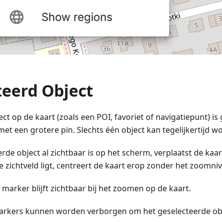
teerd Object
t op de kaart (zoals een POI, favoriet of navigatiepunt) is
t een grotere pin. Slechts één object kan tegelijkertijd w
rde object al zichtbaar is op het scherm, verplaatst de kaart
e zichtveld ligt, centreert de kaart erop zonder het zoomniv
marker blijft zichtbaar bij het zoomen op de kaart.
rkers kunnen worden verborgen om het geselecteerde obj