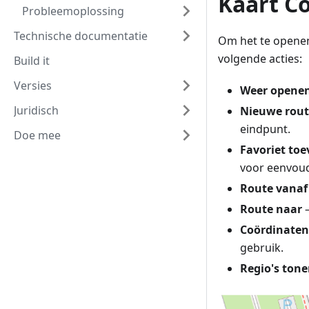
Kaart C
Probleemoplossing
Technische documentatie
Om het te openen
volgende acties:
Build it
Versies
Weer opene
Juridisch
Nieuwe rou
eindpunt.
Doe mee
Favoriet to
voor eenvoud
Route vanaf
Route naar
–
Coördinaten
gebruik.
Regio's ton