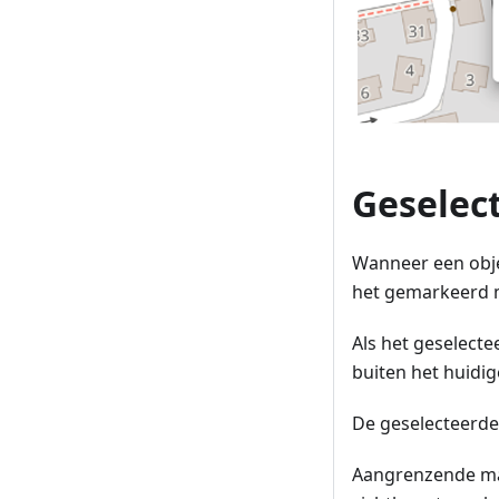
Geselec
Wanneer een objec
het gemarkeerd me
Als het geselectee
buiten het huidig
De geselecteerde 
Aangrenzende ma