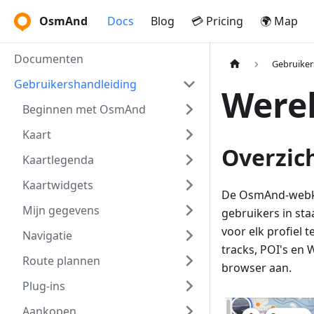
OsmAnd
Docs
Blog
💳 Pricing
🌍 Map
Documenten
Gebruiker
Gebruikershandleiding
Werel
Beginnen met OsmAnd
Kaart
Overzic
Kaartlegenda
Kaartwidgets
De OsmAnd-webka
Mijn gegevens
gebruikers in sta
voor elk profiel 
Navigatie
tracks, POI's en
Route plannen
browser aan.
Plug-ins
Aankopen