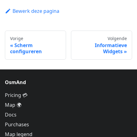
Bewerk deze pagina
Vorige
Volgende
Scherm
Informatieve
configureren
Widgets
OsmAnd
Pricing 💳
Map 🌍
Docs
Purchases
Map legend