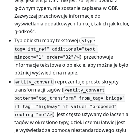
więc jeśli encja OSM nie jest zarejestrowana z
głównym typem, nie zostanie zapisana w OBF.
Zazwyczaj przechowuje informacje do
wyświetlania dodatkowych funkcji, takich jak kolor,
gładkość.
Typ obiektu mapy tekstowej (
<type
tag="int_ref" additional="text"
), przechowuje
minzoom="1" order="32"/>
informacje tekstowe o obiekcie, aby można je było
później wyświetlić na mapie.
reprezentuje proste skrypty
entity_convert
transformacji tagów (
<entity_convert
pattern="tag_transform" from_tag="bridge"
if_tag1="highway" if_value1="proposed"
). Jest często używany do łączenia
routing="no"/>
tagów w określone typy, dzięki czemu łatwiej jest
je wyświetlać za pomocą niestandardowego stylu