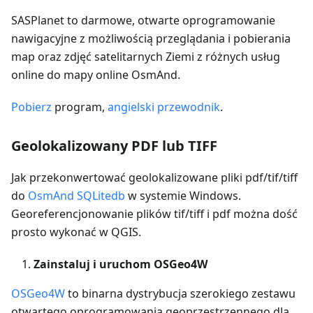
SASPlanet to darmowe, otwarte oprogramowanie
nawigacyjne z możliwością przeglądania i pobierania
map oraz zdjęć satelitarnych Ziemi z różnych usług
online do mapy online OsmAnd.
Pobierz
program,
angielski przewodnik
.
Geolokalizowany PDF lub TIFF
Jak przekonwertować geolokalizowane pliki pdf/tif/tiff
do
OsmAnd SQLitedb
w systemie Windows.
Georeferencjonowanie plików tif/tiff i pdf można dość
prosto wykonać w QGIS.
Zainstaluj i uruchom OSGeo4W
OSGeo4W
to binarna dystrybucja szerokiego zestawu
otwartego oprogramowania geoprzestrzennego dla