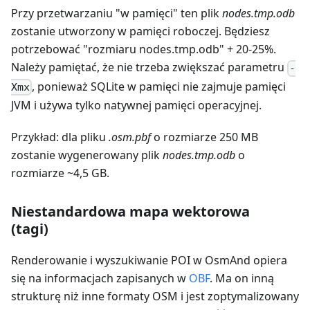
Przy przetwarzaniu "w pamięci" ten plik
nodes.tmp.odb
zostanie utworzony w pamięci roboczej. Będziesz
potrzebować "rozmiaru nodes.tmp.odb" + 20-25%.
Należy pamiętać, że nie trzeba zwiększać parametru
-
, ponieważ SQLite w pamięci nie zajmuje pamięci
Xmx
JVM i używa tylko natywnej pamięci operacyjnej.
Przykład: dla pliku
.osm.pbf
o rozmiarze 250 MB
zostanie wygenerowany plik
nodes.tmp.odb
o
rozmiarze ~4,5 GB.
Niestandardowa mapa wektorowa
(tagi)
Renderowanie i wyszukiwanie POI w OsmAnd opiera
się na informacjach zapisanych w
OBF
. Ma on inną
strukturę niż inne formaty OSM i jest zoptymalizowany