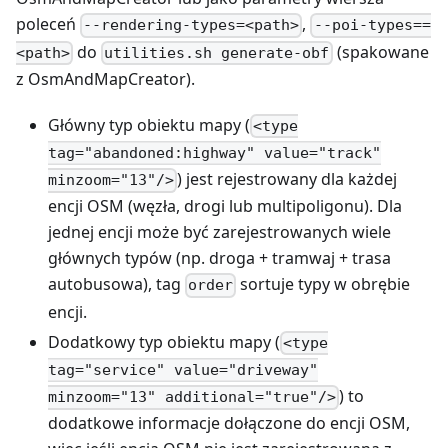
poleceń
,
--rendering-types=<path>
--poi-types==
do
(spakowane
<path>
utilities.sh generate-obf
z OsmAndMapCreator).
Główny typ obiektu mapy (
<type
tag="abandoned:highway" value="track"
) jest rejestrowany dla każdej
minzoom="13"/>
encji OSM (węzła, drogi lub multipoligonu). Dla
jednej encji może być zarejestrowanych wiele
głównych typów (np. droga + tramwaj + trasa
autobusowa), tag
sortuje typy w obrębie
order
encji.
Dodatkowy typ obiektu mapy (
<type
tag="service" value="driveway"
) to
minzoom="13" additional="true"/>
dodatkowe informacje dołączone do encji OSM,