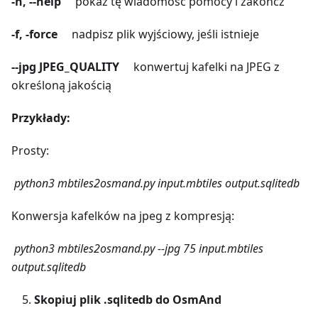
-h, --help
pokaż tę wiadomość pomocy i zakończ
-f, -force
nadpisz plik wyjściowy, jeśli istnieje
--jpg JPEG_QUALITY
konwertuj kafelki na JPEG z
określoną jakością
Przykłady:
Prosty:
python3 mbtiles2osmand.py
input.mbtiles output.sqlitedb
Konwersja kafelków na jpeg z kompresją:
python3 mbtiles2osmand.py
--jpg 75 input.mbtiles
output.sqlitedb
Skopiuj plik .sqlitedb do OsmAnd