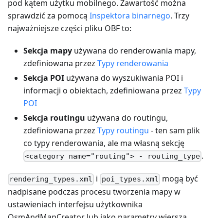
pod kątem użytku mobilnego. Zawartość można
sprawdzić za pomocą
Inspektora binarnego
. Trzy
najważniejsze części pliku OBF to:
Sekcja mapy
używana do renderowania mapy,
zdefiniowana przez
Typy renderowania
Sekcja POI
używana do wyszukiwania POI i
informacji o obiektach, zdefiniowana przez
Typy
POI
Sekcja routingu
używana do routingu,
zdefiniowana przez
Typy routingu
- ten sam plik
co typy renderowania, ale ma własną sekcję
.
<category name="routing"> - routing_type
i
mogą być
rendering_types.xml
poi_types.xml
nadpisane podczas procesu tworzenia mapy w
ustawieniach interfejsu użytkownika
OsmAndMapCreator lub jako parametry wiersza