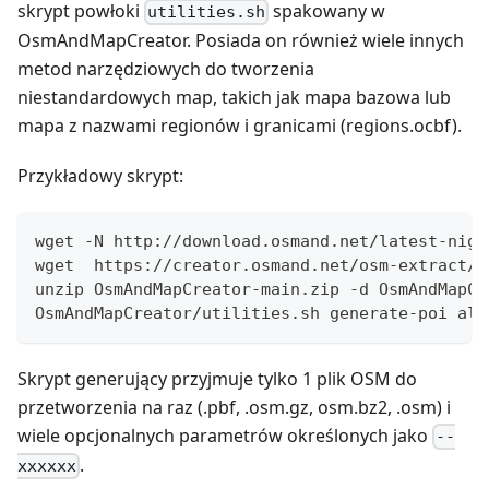
skrypt powłoki
spakowany w
utilities.sh
OsmAndMapCreator. Posiada on również wiele innych
metod narzędziowych do tworzenia
niestandardowych map, takich jak mapa bazowa lub
mapa z nazwami regionów i granicami (regions.ocbf).
Przykładowy skrypt:
wget -N http://download.osmand.net/latest-nigh
wget  https://creator.osmand.net/osm-extract/a
unzip OsmAndMapCreator-main.zip -d OsmAndMapCr
OsmAndMapCreator/utilities.sh generate-poi alb
Skrypt generujący przyjmuje tylko 1 plik OSM do
przetworzenia na raz (.pbf, .osm.gz, osm.bz2, .osm) i
wiele opcjonalnych parametrów określonych jako
--
.
xxxxxx