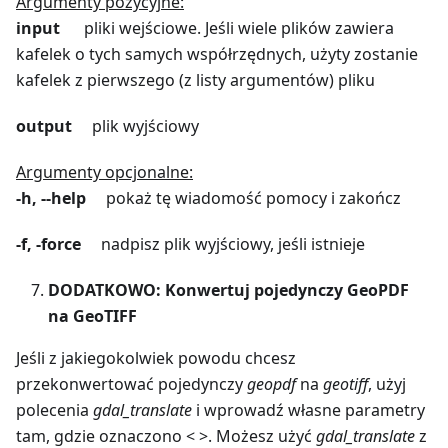
Argumenty pozycyjne:
input
pliki wejściowe. Jeśli wiele plików zawiera
kafelek o tych samych współrzędnych, użyty zostanie
kafelek z pierwszego (z listy argumentów) pliku
output
plik wyjściowy
Argumenty opcjonalne:
-h, --help
pokaż tę wiadomość pomocy i zakończ
-f, -force
nadpisz plik wyjściowy, jeśli istnieje
DODATKOWO: Konwertuj pojedynczy GeoPDF
na GeoTIFF
Jeśli z jakiegokolwiek powodu chcesz
przekonwertować pojedynczy
geopdf
na
geotiff
, użyj
polecenia
gdal_translate
i wprowadź własne parametry
tam, gdzie oznaczono < >. Możesz użyć
gdal_translate
z