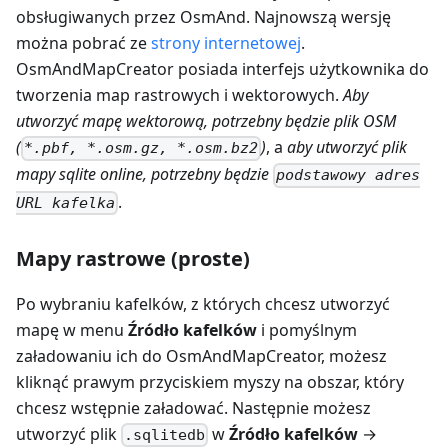
obsługiwanych przez OsmAnd. Najnowszą wersję
można pobrać ze
strony internetowej
.
OsmAndMapCreator posiada interfejs użytkownika do
tworzenia map rastrowych i wektorowych.
Aby
utworzyć mapę wektorową, potrzebny będzie plik OSM
(
)
, a
aby utworzyć plik
*.pbf, *.osm.gz, *.osm.bz2
mapy sqlite online, potrzebny będzie
podstawowy adres
.
URL kafelka
Mapy rastrowe (proste)
Po wybraniu kafelków, z których chcesz utworzyć
mapę w menu
Źródło kafelków
i pomyślnym
załadowaniu ich do OsmAndMapCreator, możesz
kliknąć prawym przyciskiem myszy na obszar, który
chcesz wstępnie załadować. Następnie możesz
utworzyć plik
w
Źródło kafelków
→
.sqlitedb