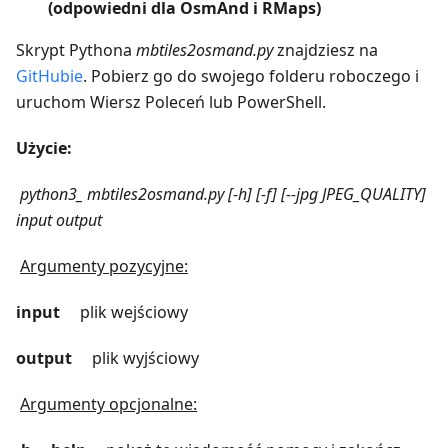
(odpowiedni dla OsmAnd i RMaps)
Skrypt Pythona
mbtiles2osmand.py
znajdziesz na
GitHubie
. Pobierz go do swojego folderu roboczego i
uruchom Wiersz Poleceń lub PowerShell.
Użycie:
python3_ mbtiles2osmand.py [-h] [-f] [--jpg JPEG_QUALITY]
input output
Argumenty pozycyjne:
input
plik wejściowy
output
plik wyjściowy
Argumenty opcjonalne: