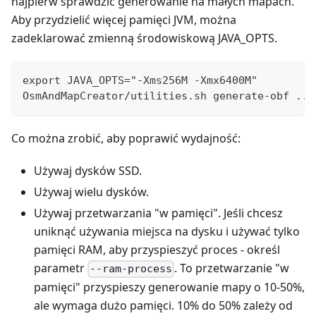
najpierw sprawdzić generowanie na małych mapach.
Aby przydzielić więcej pamięci JVM, można
zadeklarować zmienną środowiskową JAVA_OPTS.
export JAVA_OPTS="-Xms256M -Xmx6400M"
OsmAndMapCreator/utilities.sh generate-obf ...
Co można zrobić, aby poprawić wydajność:
Używaj dysków SSD.
Używaj wielu dysków.
Używaj przetwarzania "w pamięci". Jeśli chcesz
uniknąć używania miejsca na dysku i używać tylko
pamięci RAM, aby przyspieszyć proces - określ
parametr
. To przetwarzanie "w
--ram-process
pamięci" przyspieszy generowanie mapy o 10-50%,
ale wymaga dużo pamięci. 10% do 50% zależy od