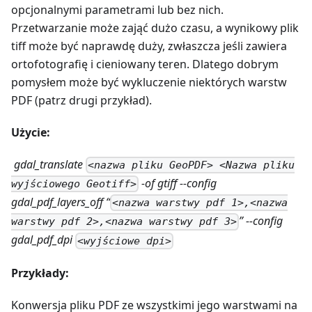
opcjonalnymi parametrami lub bez nich.
Przetwarzanie może zająć dużo czasu, a wynikowy plik
tiff może być naprawdę duży, zwłaszcza jeśli zawiera
ortofotografię i cieniowany teren. Dlatego dobrym
pomysłem może być wykluczenie niektórych warstw
PDF (patrz drugi przykład).
Użycie:
gdal_translate
<nazwa pliku GeoPDF> <Nazwa pliku
-of gtiff --config
wyjściowego Geotiff>
gdal_pdf_layers_off “
<nazwa warstwy pdf 1>,<nazwa
” --config
warstwy pdf 2>,<nazwa warstwy pdf 3>
gdal_pdf_dpi
<wyjściowe dpi>
Przykłady:
Konwersja pliku PDF ze wszystkimi jego warstwami na