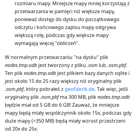
rozmiaru mapy. Mniejsze mapy mniej korzystają z
przetwarzania w pamięci niż większe mapy,
ponieważ dostęp do dysku do początkowego
odczytu i końcowego zapisu mapy odgrywa
większą rolę, podczas gdy większe mapy
wymagają więcej "obliczeń".
W normalnym przetwarzaniu "na dysku" plik
nodes.tmp.odb
jest tworzony z pliku
.osm
lub
.osm.pbf
.
Ten plik
nodes.tmp.odb
jest plikiem bazy danych sqlite i
jest około 15 do 25 razy większy niż oryginalny plik
.osm.pbf
, który pobrałeś z
geofabrik.de
. Tak więc, jeśli
oryginalny plik
.osm.pbf
ma 300 MB, plik
nodes.tmp.odb
będzie miał od 5 GB do 6 GB! Zauważ, że mniejsze
mapy będą miały współczynnik około 15x, podczas gdy
duże mapy (>350 MB) będą miały wzrost przestrzeni
od 20x do 25x.