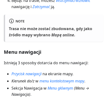
Będąc na trasie, możesz
Wstrzymać/Wznowić
nawigację i
Zatrzymać
ją.
NOTE
Trasa nie może zostać zbudowana, gdy jako
źródło mapy wybrano
Mapę online
.
Menu nawigacji
Istnieją 3 sposoby dotarcia do menu nawigacji:
Przycisk nawigacji
na ekranie mapy.
Kierunek do/z
w
menu kontekstowym mapy
.
Sekcja Nawigacja w
Menu głównym
(
Menu →
Nawigacja
)
.