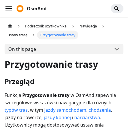
OsmAnd
Podręcznik użytkownika
Nawigacja
Ustaw trasę
Przygotowanie trasy
On this page
Przygotowanie trasy
Przegląd
Funkcja
Przygotowanie trasy
w OsmAnd zapewnia
szczegółowe wskazówki nawigacyjne dla różnych
typów tras
, w tym
jazdy samochodem
,
chodzenia
,
jazdy na rowerze,
jazdy konnej
i
narciarstwa
.
Użytkownicy mogą dostosowywać ustawienia