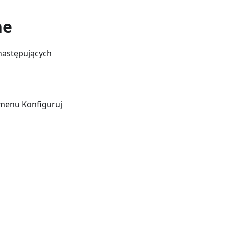
ne
następujących
menu Konfiguruj