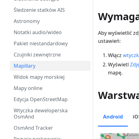
Śledzenie statków AIS
Wymagan
Astronomy
Notatki audio/wideo
Aby wyświetlić z
ustawień:
Pakiet niestandardowy
Czujniki zewnętrzne
Włącz
wtyczk
Wyświetl
Zdj
Mapillary
mapę.
Widok mapy morskiej
Mapy online
Warstw
Edycja OpenStreetMap
Wtyczka deweloperska
OsmAnd
Android
iO
OsmAnd Tracker