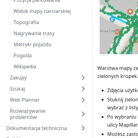
Pozycja parkowania
Widok mapy narciarskiej
Topografia
Nagrywanie trasy
Metryki pojazdu
Pogoda
Wikipedia
Warstwa mapy ze 
zielonych kropek
Zakupy
Szukaj
Zdjęcia użyt
Stuknij ziel
Web Planner
wybrać z list
Rozwiązywanie
Po wybraniu 
problemów
ulicy Mapillar
Dokumentacja techniczna
Możesz zas