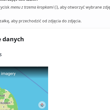
zycisk
menu z trzema kropkami
(⁝), aby otworzyć wybrane zdję
.
rzałkę, aby przechodzić od zdjęcia do zdjęcia.
e danych
S