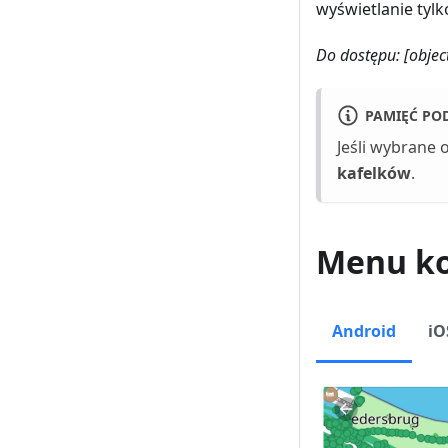
wyświetlanie tylk
Do dostępu:
[objec
PAMIĘĆ PO
Jeśli wybrane 
kafelków
.
Menu k
Android
iO