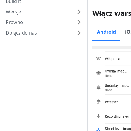
Build it
Włącz war
Wersje
Prawne
Android
iO
Dołącz do nas