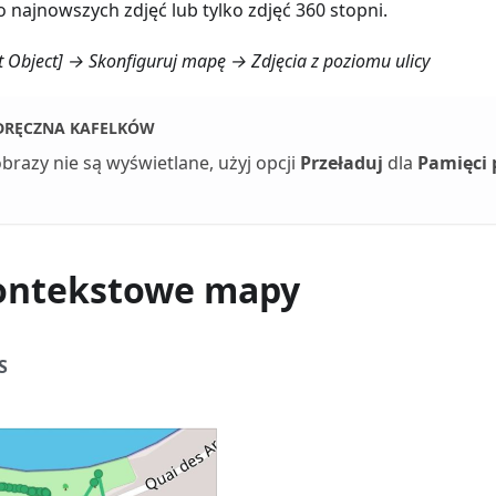
o najnowszych zdjęć lub tylko zdjęć 360 stopni.
t Object] → Skonfiguruj mapę → Zdjęcia z poziomu ulicy
DRĘCZNA KAFELKÓW
obrazy nie są wyświetlane, użyj opcji
Przeładuj
dla
Pamięci 
ontekstowe mapy
S