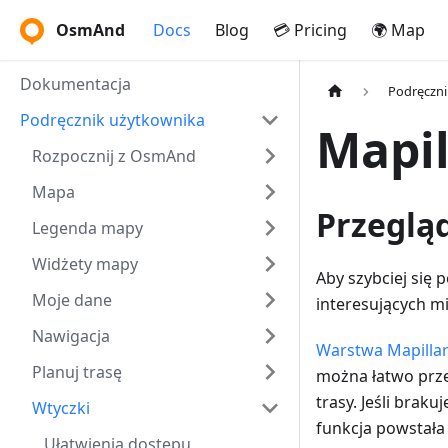
OsmAnd
Docs
Blog
💳 Pricing
🌍 Map
Dokumentacja
Podręczni
Podręcznik użytkownika
Mapil
Rozpocznij z OsmAnd
Mapa
Przeglą
Legenda mapy
Widżety mapy
Aby szybciej się
Moje dane
interesujących m
Nawigacja
Warstwa Mapilla
Planuj trasę
można łatwo prze
trasy. Jeśli brak
Wtyczki
funkcja powstała
Ułatwienia dostępu