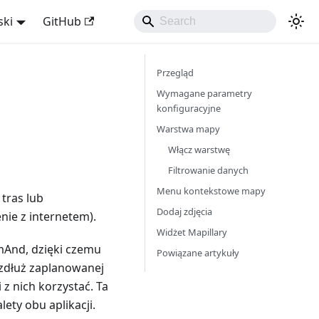
ski
GitHub
Przegląd
Wymagane parametry
konfiguracyjne
Warstwa mapy
Włącz warstwę
Filtrowanie danych
Menu kontekstowe mapy
tras lub
Dodaj zdjęcia
ie z internetem).
Widżet Mapillary
smAnd, dzięki czemu
Powiązane artykuły
zdłuż zaplanowanej
 z nich korzystać. Ta
alety obu aplikacji.