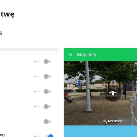
stwę
S