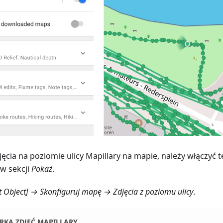
jęcia na poziomie ulicy Mapillary na mapie, należy włączyć
w sekcji
Pokaż
.
t Object] → Skonfiguruj mapę → Zdjęcia z poziomu ulicy
.
RKA ZDJĘĆ MAPILLARY