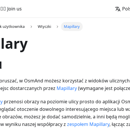
🚵‍♂️ Join us
Pol
k użytkownika
Wtyczki
Mapillary
lary
d
 poruszać, w OsmAnd możesz korzystać z widoków ulicznych 
iejsc dostarczanych przez
Mapillary
(wymagane jest połączen
ry
przenosi obrazy na poziomie ulicy prosto do aplikacji O
glądać otoczenie dowolnego interesującego miejsca lub w
uje obrazów, możesz je dodać samodzielnie, a inni będą mogli
 w wyniku naszej współpracy z
zespołem Mapillary
, łącząc z