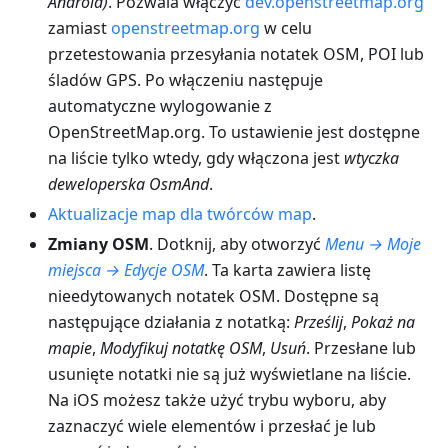
Android)
. Pozwala włączyć
dev.openstreetmap.org
zamiast
openstreetmap.org
w celu
przetestowania przesyłania notatek OSM, POI lub
śladów GPS. Po włączeniu następuje
automatyczne wylogowanie z
OpenStreetMap.org. To ustawienie jest dostępne
na liście tylko wtedy, gdy włączona jest
wtyczka
deweloperska OsmAnd
.
Aktualizacje map dla twórców map
.
Zmiany OSM
. Dotknij, aby otworzyć
Menu → Moje
miejsca → Edycje OSM
. Ta karta zawiera listę
nieedytowanych notatek OSM. Dostępne są
następujące działania z notatką:
Prześlij
,
Pokaż na
mapie
,
Modyfikuj notatkę OSM
,
Usuń
. Przesłane lub
usunięte notatki nie są już wyświetlane na liście.
Na iOS możesz także użyć trybu wyboru, aby
zaznaczyć wiele elementów i przesłać je lub