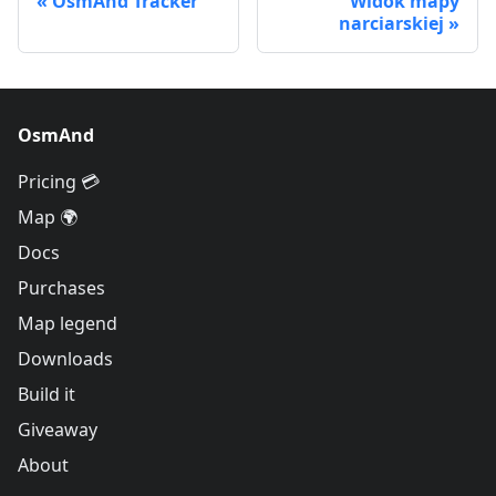
OsmAnd Tracker
Widok mapy
narciarskiej
OsmAnd
Pricing 💳
Map 🌍
Docs
Purchases
Map legend
Downloads
Build it
Giveaway
About