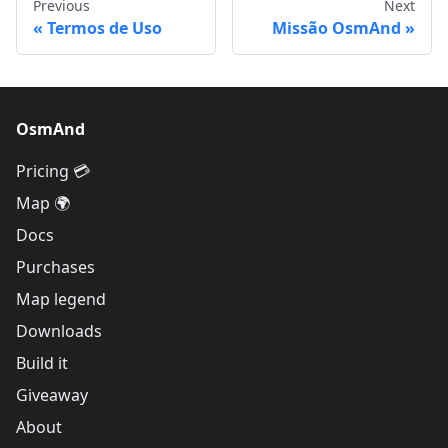
Previous
Next
Termos de Uso
Missão OsmAnd
OsmAnd
Pricing 💳
Map 🌍
Docs
Purchases
Map legend
Downloads
Build it
Giveaway
About