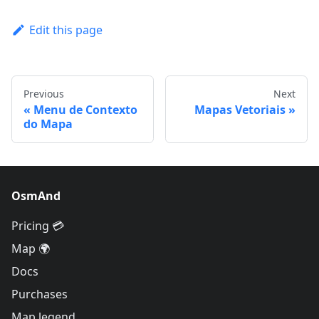
Edit this page
Previous
Next
Menu de Contexto
Mapas Vetoriais
do Mapa
OsmAnd
Pricing 💳
Map 🌍
Docs
Purchases
Map legend