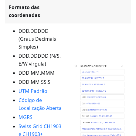
Formato das
coordenadas
DDD.DDDDD
(Graus Decimais
Simples)
DDD.DDDDD (N/S,
E/W vírgula)
DDD MM.MMM
DDD MM SS.S
UTM Padrão
Código de
Localização Aberta
MGRS
Swiss Grid CH1903
e CH1903+