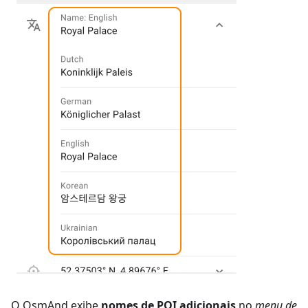
O OsmAnd exibe
nomes de POI adicionais
no
menu de