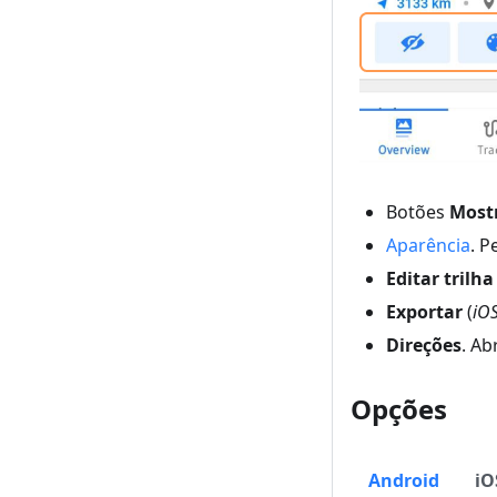
Botões
Mostr
Aparência
. P
Editar trilha
Exportar
(
iO
Direções
. Ab
Opções
Android
iO