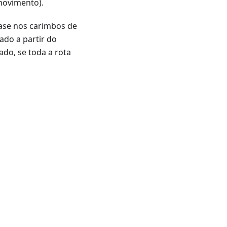
ovimento).
ase nos carimbos de
ado a partir do
do, se toda a rota