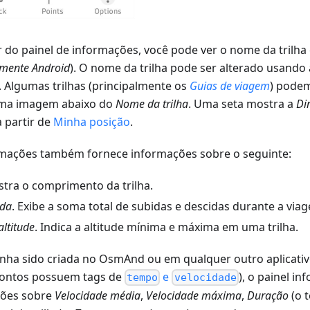
r do painel de informações, você pode ver o nome da trilha
mente Android
). O nome da trilha pode ser alterado usand
. Algumas trilhas (principalmente os
Guias de viagem
) podem
uma imagem abaixo do
Nome da trilha
. Uma seta mostra a
Di
 partir de
Minha posição
.
rmações também fornece informações sobre o seguinte:
stra o comprimento da trilha.
ida
. Exibe a soma total de subidas e descidas durante a via
ltitude
. Indica a altitude mínima e máxima em uma trilha.
tenha sido criada no OsmAnd ou em qualquer outro aplicati
pontos possuem tags de
e
), o painel i
tempo
velocidade
ções sobre
Velocidade média
,
Velocidade máxima
,
Duração
(o 