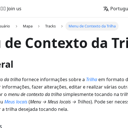
🚵‍♂️ Join us
Portug
suário
Mapa
Tracks
Menu de Contexto da Trilha
de Contexto da Tr
ral
o da trilha
fornece informações sobre a
Trilha
em formato d
 informações, fazer alterações, editar e realizar várias outr
ar o
menu de contexto da trilha
simplesmente tocando na tril
nu
Meus locais
(
Menu → Meus locais → Trilhos
). Pode ser neces
r a trilha desejada tocando nela.
S