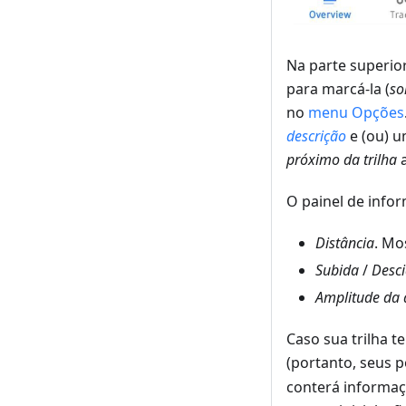
Na parte superio
para marcá-la (
so
no
menu Opções
descrição
e (ou) 
próximo da trilha
a
O painel de info
Distância
. Mo
Subida
/
Desc
Amplitude da a
Caso sua trilha 
(portanto, seus 
conterá informa