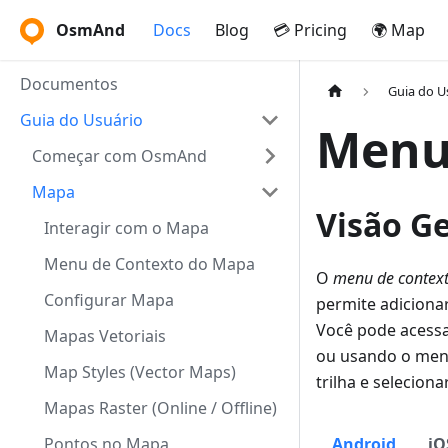
OsmAnd
Docs
Blog
💳 Pricing
🌍 Map
Documentos
Guia do U
Guia do Usuário
Menu 
Começar com OsmAnd
Mapa
Visão Ge
Interagir com o Mapa
Menu de Contexto do Mapa
O
menu de context
Configurar Mapa
permite adicionar
Você pode acess
Mapas Vetoriais
ou usando o me
Map Styles (Vector Maps)
trilha e seleciona
Mapas Raster (Online / Offline)
Pontos no Mapa
Android
iO