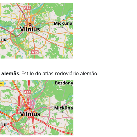
s alemãs
. Estilo do atlas rodoviário alemão.