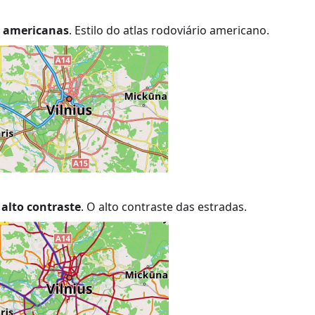
s americanas
. Estilo do atlas rodoviário americano.
alto contraste
. O alto contraste das estradas.