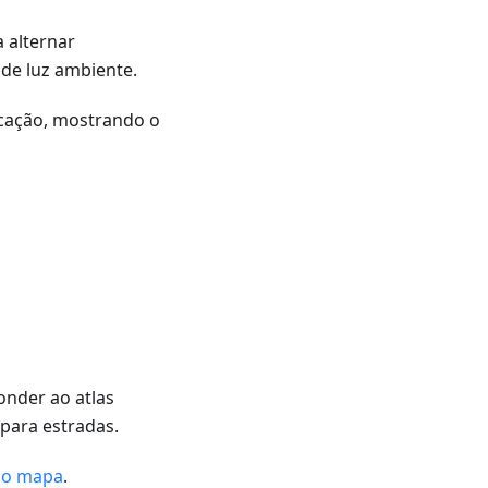
a alternar
de luz ambiente.
icação, mostrando o
onder ao atlas
 para estradas.
do mapa
.