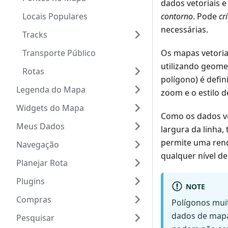
dados vetoriais 
Locais Populares
contorno
. Pode
cr
necessárias.
Tracks
Transporte Público
Os mapas vetoria
utilizando geome
Rotas
polígono) é defi
Legenda do Mapa
zoom e o estilo 
Widgets do Mapa
Como os dados ve
Meus Dados
largura da linha
permite uma rend
Navegação
qualquer nível d
Planejar Rota
Plugins
NOTE
Compras
Polígonos mui
dados de mapa
Pesquisar