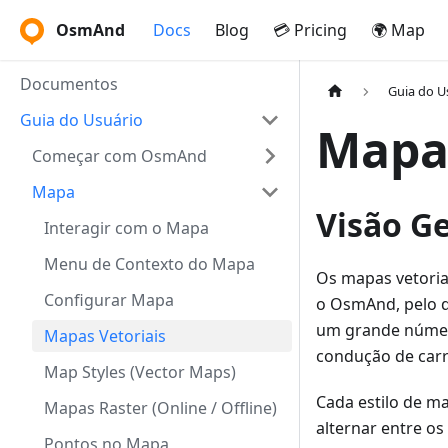
OsmAnd
Docs
Blog
💳 Pricing
🌍 Map
Documentos
Guia do U
Guia do Usuário
Mapas
Começar com OsmAnd
Mapa
Visão Ge
Interagir com o Mapa
Menu de Contexto do Mapa
Os mapas vetoria
Configurar Mapa
o OsmAnd, pelo 
um grande número
Mapas Vetoriais
condução de carr
Map Styles (Vector Maps)
Cada estilo de ma
Mapas Raster (Online / Offline)
alternar entre o
Pontos no Mapa