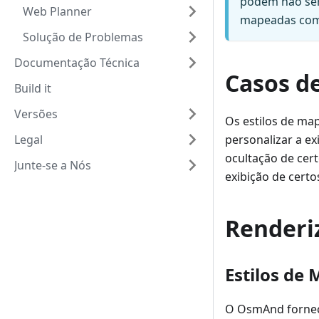
podem não ser 
Web Planner
mapeadas como
Solução de Problemas
Documentação Técnica
Casos d
Build it
Versões
Os estilos de ma
Legal
personalizar a ex
ocultação de cert
Junte-se a Nós
exibição de certo
Renderi
Estilos de
O OsmAnd fornece