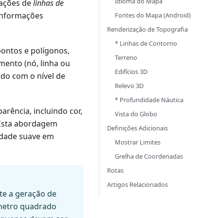
Idioma do Mapa
mações de
linhas de
informações
Fontes do Mapa (Android)
Renderização de Topografia
* Linhas de Contorno
pontos e polígonos,
Terreno
ento (nó, linha ou
Edifícios 3D
do com o nível de
Relevo 3D
* Profundidade Náutica
rência, incluindo cor,
Vista do Globo
. Esta abordagem
Definições Adicionais
idade suave em
Mostrar Limites
Grelha de Coordenadas
Rotas
Artigos Relacionados
te a geração de
metro quadrado