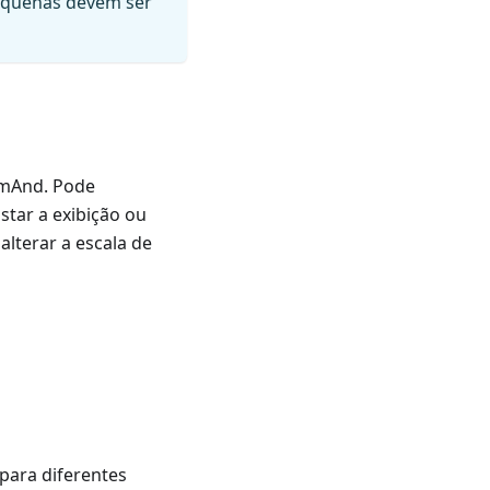
pequenas devem ser
smAnd. Pode
star a exibição ou
lterar a escala de
para diferentes